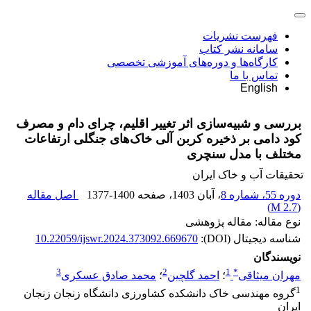
فهرست نشریات
سامانه نشر کتاب
کارگاه‌ها و دوره‌های آموزشی تخصصی
تماس با ما
English
بررسی و شبیه‌سازی اثر تغییر اقلیم، چرای دام و مصرف
کود دامی بر ذخیره کربن آلی خاک‌های جنگلی ارتفاعات
مختلف با مدل سنچری
تحقیقات آب و خاک ایران
دوره 55، شماره 8
، آبان 1403
، صفحه
1377-1400
اصل مقاله
)
2.7 M
(
نوع مقاله: مقاله پژوهشی
شناسه دیجیتال (DOI):
10.22059/ijswr.2024.373092.669670
نویسندگان
3
2
1
*
مهران میثاقی
؛
احمد گلچین
؛
محمد صادق عسکری
1
گروه مهندسی خاک دانشکده کشاورزی دانشگاه زنجان زنجان
ایران