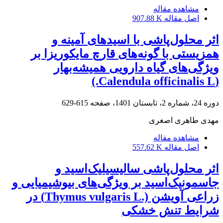
مشاهده مقاله
اصل مقاله
907.88 K
اثر محلول‌پاشی با اسید‌های آمینه و
همزیستی با گونه‌های قارچ مایکوریزا بر
ویژگی‌های گیاه دارویی همیشه‌بهار
(Calendula officinalis L.)
دوره 24، شماره 2، تابستان 1401، صفحه
615-629
مهدی طاهری اصغری
مشاهده مقاله
اصل مقاله
557.62 K
اثر محلول‌پاشی سالیسیلیک‌اسید و
جاسمونیک‌اسید بر ویژگی‌های بیوشیمیایی و
زراعی آویشن (.Thymus vulgaris L) در
شرایط تنش خشکی