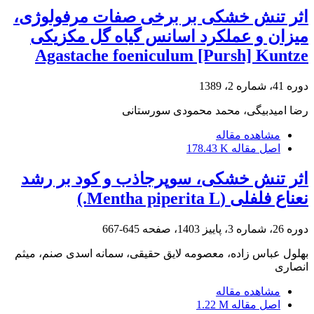
اثر تنش خشکی بر برخی صفات مرفولوژی،
میزان و عملکرد اسانس گیاه گل مکزیکی
Agastache foeniculum [Pursh] Kuntze
دوره 41، شماره 2، 1389
رضا امیدبیگی، محمد محمودی سورستانی
مشاهده مقاله
اصل مقاله
178.43 K
اثر تنش خشکی، سوپرجاذب و کود بر رشد
نعناع فلفلی (Mentha piperita L.)
دوره 26، شماره 3، پاییز 1403، صفحه
645-667
بهلول عباس زاده، معصومه لایق حقیقی، سمانه اسدی صنم، میثم
انصاری
مشاهده مقاله
اصل مقاله
1.22 M