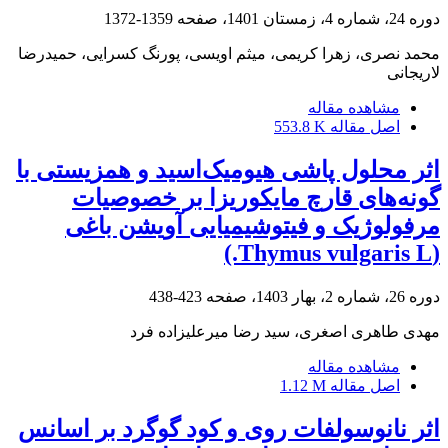
دوره 24، شماره 4، زمستان 1401، صفحه
1359-1372
محمد نصری، زهرا کریمی، میثم اویسی، پورنگ کسرایی، حمیدرضا
لاریجانی
مشاهده مقاله
اصل مقاله
553.8 K
اثر محلول پاشی هیومیک‌اسید و همزیستی با
گونه‌های قارچ مایکوریزا بر خصوصیات
مرفولوژیک و فیتوشیمیایی آویشن باغی
(Thymus vulgaris L.)
دوره 26، شماره 2، بهار 1403، صفحه
423-438
مهدی طاهری اصغری، سید رضا میرعلیزاده فرد
مشاهده مقاله
اصل مقاله
1.12 M
اثر نانوسولفات روی و کود گوگرد بر اسانس