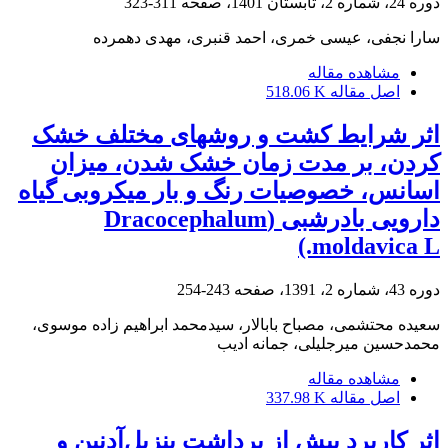
دوره 24، شماره 2، تابستان 1401، صفحه
311-323
سارا نجفی، عیسی خمری، احمد قنبری، مهدی دهمرده
مشاهده مقاله
اصل مقاله
518.06 K
اثر شرایط کشت و روشهای مختلف خشک
کردن، بر مدت زمان خشک شدن، میزان
اسانس، خصوصیات رنگ و بار میکروبی گیاه
دارویی بادرشبی (Dracocephalum
moldavica L.)
دوره 43، شماره 2، 1391، صفحه
243-254
سعیده محتشمی، مصباح بابالار، سیدمحمد ابراهیم زاده موسوی،
محمدحسین میرجلیلی، جمانه ادیب
مشاهده مقاله
اصل مقاله
337.98 K
اثر کاربرد پیش از برداشت بنزیل‌آدنین و