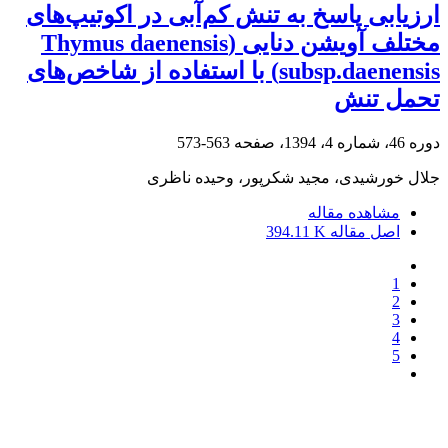
ارزیابی پاسخ به تنش کم‌آبی در اکوتیپ‌های
مختلف آویشن دنایی (Thymus daenensis
subsp.daenensis) با استفاده از شاخص‌های
تحمل تنش
دوره 46، شماره 4، 1394، صفحه
563-573
جلال خورشیدی، مجید شکرپور، وحیده ناظری
مشاهده مقاله
اصل مقاله
394.11 K
1
2
3
4
5