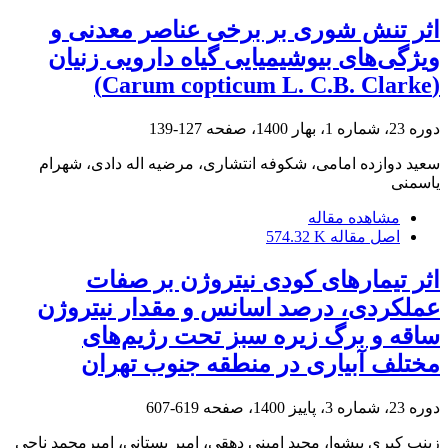
اثر تنش شوری بر برخی عناصر معدنی و
ویژگی‌های بیوشیمیایی گیاه دارویی زنیان
(Carum copticum L. C.B. Clarke)
دوره 23، شماره 1، بهار 1400، صفحه
127-139
سعید دوازده امامی، شکوفه انتشاری، مرضیه اله دادی، شهرام
یاسمنی
مشاهده مقاله
اصل مقاله
574.32 K
اثر تیمارهای کودی نیتروژن بر صفات
عملکردی، درصد اسانس و مقدار نیتروژن
ساقه و برگ زیره سبز تحت رژیم‌های
مختلف آبیاری در منطقه جنوب تهران
دوره 23، شماره 3، پاییز 1400، صفحه
619-607
زینب کبری پیشوا، مجید امینی دهقی، امیر بستانی، امیرمحمد ناجی