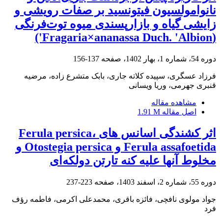
نانوامولسیون فیتونسید بر صفات رویشی و
زایشی گیاه و بازارپسندی میوه توت‌فرنگی
(Fragaria×ananassa Duch. 'Albion')
دوره 54، شماره 1، بهار 1402، صفحه
137-156
فرزاد عسگری، سپیده کلاته جاری، بابک متشرع زاده، مرضیه
قنبری جهرمی، وریا ویسانی
مشاهده مقاله
اصل مقاله
1.91 M
اثر کشندگی اسانس ‌های Ferula persica،
Ferula assafoetida و Otostegia persica و
مخلوط آنها علیه کنه تارتن دولکه‌ای
دوره 55، شماره 2، اسفند 1403، صفحه
223-237
جواد مولوی نافچی، فائزه باقری، محمدعلی اکرمی، فاطمه رؤف
فرد