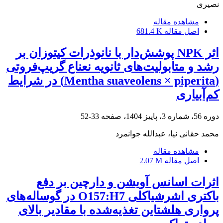
نصیری
مشاهده مقاله
اصل مقاله
681.4 K
اثر NPK پوشش‌دار با نانوذرات کیتوزان بر
رشد و متابولیت‌های ثانویه نعناع گریپ‌فروتی
(Mentha suaveolens × piperita) در شرایط
کم‌آبیاری
دوره 56، شماره 3، پاییز 1404، صفحه
33-52
محمد حقانی نیا، عبدالله جوانمرد
مشاهده مقاله
اصل مقاله
2.07 M
اثرات اسانس آویشن و دارچین بر دفع
باکتری اشرشیاکلی O157:H7 در گوساله‌های
پرواری هلشتاین تغذیه‌شده با مقادیر بالای