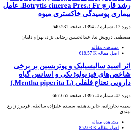
رشد قارچ Botrytis cinerea Pres.: Fr. عامل
بیماری پوسیدگی خاکستری میوه
دوره 17، شماره 2، 1394، صفحه
531-540
مصطفی درویش نیا، عبدالحسین رضایی نژاد، بهرام دلفان
مشاهده مقاله
اصل مقاله
618.57 K
اثر اسید سالیسیلیک و پوتریسین بر برخی
شاخص‌های فیزیولوژیکی و اسانس گیاه
دارویی نعناع فلفلی (Mentha piperita L.)
دوره 47، شماره 4، 1395، صفحه
655-667
سمیه نجارزاده، جابر پناهنده، سعیده علیزاده سالطه، فریبرز زارع
نهندی
مشاهده مقاله
اصل مقاله
852.03 K