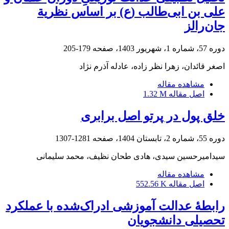
علی بن ابی‌طالب (ع) بر اساس نظریة
جان‌رالز
دوره 57، شماره 1، شهریور 1403، صفحه
179-205
اصغر قائدان، زهرا نظر زاده، عادله آذرم نژاد
مشاهده مقاله
اصل مقاله
1.32 M
خلق پول در پرتو اصل برابری
دوره 55، شماره 2، تابستان 1404، صفحه
1281-1307
سیدامیرحسین سیدی، هادی طحان نظیف، محمد سلیمانی
مشاهده مقاله
اصل مقاله
552.56 K
رابطۀ عدالت آموزشی ادراک‌شده با عملکرد
تحصیلی دانشجویان