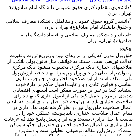
1
دانشجوی مقطع دکتری حقوق عمومی دانشگاه امام صادق(ع)؛
تهران، ایران
2
دانشیار گروه حقوق عمومی و بین‏الملل دانشکدة معارف اسلامی
و حقوق دانشگاه امام صادق(ع)، تهران، ایران
3
استادیار دانشکدة معارف اسلامی و اقتصاد دانشگاه امام
صادق(ع)، تهران، ایران
چکیده
خلق پول مدرن که یکی از ابزارهای نوین بازتوزیع ثروت و تقویت
عدالت توزیعی است، مستند به قوانینی مثل قانون پولی بانکی، از
صلاحیت‏های اختیاری بانک مرکزی محسوب می‏شود. بانک مرکزی
به‏عنوان نهاد اصلی در خلق پول و به‏منزلة نهاد حافظ ارزش پول
ملی، مکلف است از این صلاحیت اختیاری در چارچوب قانون
اساسی و قوانین عادی و با رعایت اصول حاکم بر ادارة خوب
استفاده کند؛ در غیر این صورت ممکن است آسیب‏های اقتصادی
شدیدی بر مردم تحمیل کند. یکی از اصول اداری که نهاد دارای
صلاحیت اختیاری باید به آن توجه کند، اصل برابری است که باید در
اعمال صلاحیت خلق پول نیز در نظر گرفته شود. نهاد اداری در
مقام اعمال صلاحیت اختیاری، باید پیوسته عملکرد خود را در
تناسب با اصل برابری بسنجد و به این پرسش پاسخ دهد که «رعایت
اصل برابری در اعمال صلاحیت اختیاری خلق پول، چگونه ممکن
است؟». روش این مقاله، توصیفی- تحلیلی است و دستاورد