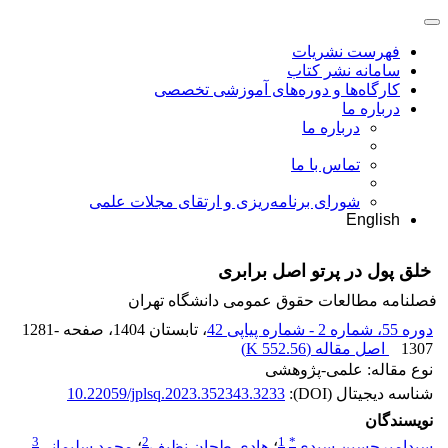
فهرست نشریات
سامانه نشر کتاب
کارگاه‌ها و دوره‌های آموزشی تخصصی
درباره ما
درباره ما
تماس با ما
شورای برنامه‌ریزی و ارتقای مجلات علمی
English
خلق پول در پرتو اصل برابری
فصلنامه مطالعات حقوق عمومی دانشگاه تهران
دوره 55، شماره 2 - شماره پیاپی 42
، تابستان 1404
، صفحه
1281-
1307
اصل مقاله (
552.56 K
)
نوع مقاله: علمی-پژوهشی
شناسه دیجیتال (DOI):
10.22059/jplsq.2023.352343.3233
نویسندگان
3
2
1
*
سیدامیرحسین سیدی
؛
هادی طحان نظیف
؛
محمد سلیمانی