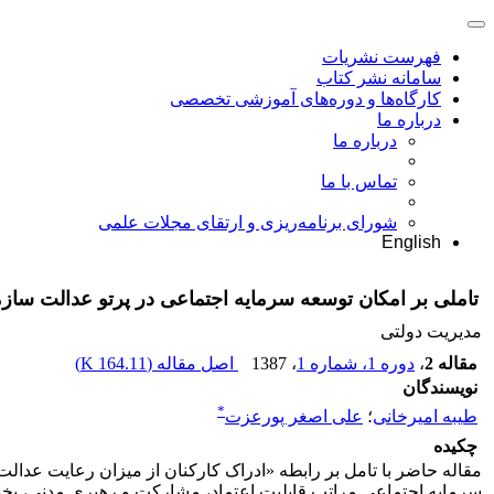
فهرست نشریات
سامانه نشر کتاب
کارگاه‌ها و دوره‌های آموزشی تخصصی
درباره ما
درباره ما
تماس با ما
شورای برنامه‌ریزی و ارتقای مجلات علمی
English
تاملی بر امکان توسعه سرمایه اجتماعی در پرتو عدالت سازم
مدیریت دولتی
مقاله 2
،
دوره 1، شماره 1
، 1387
اصل مقاله (
164.11 K
)
نویسندگان
*
طیبه امیرخانی
؛
علی اصغر پورعزت
چکیده
مقاله حاضر با تامل بر رابطه «ادراک کارکنان از میزان رعایت عدالت
سرمایه اجتماعی مراتب قابلیت اعتماد، مشارکت و رهبری مدنی، بخش