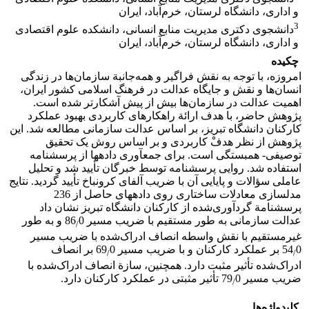
و اداری، دانشگاه لرستان، خرم‌آباد، ایران
3
دانشجوی دکتری مدیریت منابع انسانی، دانشکده علوم اقتصادی
و اداری، دانشگاه لرستان، خرم‌آباد، ایران
چکیده
امروزه، با توجه به نقش فراگیر و همه‌جانبة سازمان‌ها در زندگی
انسان‌ها و نقش و جایگاه عدالت در فرهنگ اسلامی کشور ایران،
اهمیت عدالت در سازمان‌ها بیش از پیش آشکارتر شده است.
پژوهش حاضر، با هدف ارائة راهکارهای کاربردی بهبود عملکرد
کارکنان دانشگاه تبریز، بر اساس عدالت سازمانی مطالعه شد. این
پژوهش از نظر هدفْ کاربردی و بر اساس روش یک تحقیق
توصیفی- همبستگی است. برای جمع‏آوری داده‏ها از پرسشنامه
استفاده شد. روایی پرسشنامه توسط خبرگان تأیید شد و تحلیل
عاملی سؤالات و پایایی آن با ضریب آلفای کرونباخ تأیید گردید. نتایج
مدل‏سازی معادلات ساختاری روی داده‏های حاصل از 236
پرسشنامة گردآوری‌شده از کارکنان دانشگاه تبریز نشان داد
عدالت سازمانی به طور مستقیم با ضریب مسیر 86
0 و به طور
/
غیرمستقیم با نقش واسطه انصاف ادراک‌شده با ضریب مسیر
0 بر عملکرد کارکنان و با ضریب مسیر 69
54
0 بر انصاف
/
/
ادراک‌شده تأثیر مثبت دارد. همچنین، سازة انصاف ادراک‌شده با
ضریب مسیر 79
0 تأثیر مثبتی در عملکرد کارکنان دارد.
/
کلیدواژه‌ها