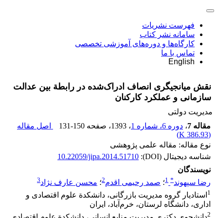
فهرست نشریات
سامانه نشر کتاب
کارگاه‌ها و دوره‌های آموزشی تخصصی
تماس با ما
English
نقش میانجیگری انصاف ادراک‌شده در رابطة بین عدالت
سازمانی و عملکرد کارکنان
مدیریت دولتی
مقاله 7
،
دوره 6، شماره 1
، 1393
، صفحه
131-150
اصل مقاله
)
386.93 K
(
نوع مقاله: مقاله علمی پژوهشی
شناسه دیجیتال (DOI):
10.22059/jipa.2014.51710
نویسندگان
3
2
1
*
رضا سپهوند
؛
صمد رحیمی اقدم
؛
محسن عارف نژاد
1
استادیار گروه مدیریت بازرگانی، دانشکدة علوم اقتصادی و
اداری، دانشگاه لرستان، خرم‌آباد، ایران
2
دانشجوی دکتری مدیریت منابع انسانی، دانشکدة علوم اقتصادی