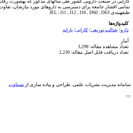
تمامی اقشار جامعه برای دسترسی به داروهای مورد نیازشان، تفاوت چشم‎گیری نداشت
طبقه‎بندی JEL : I11 , I12 , I18 , D60 , D63
کلیدواژه‌ها
دارو
؛
عدالت توزیعی
؛
کارایی
؛
یارانه
آمار
تعداد مشاهده مقاله: 3,298
تعداد دریافت فایل اصل مقاله: 2,230
سامانه مدیریت نشریات علمی.
طراحی و پیاده سازی از
سیناوب