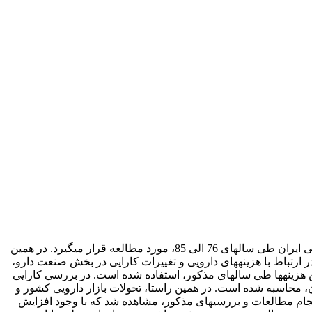
درتئوری‎های اقتصاد رفاه همواره شاهد تبادل بین کارایی و برابری (عدالت) هستیم. در این تحقیق، رابطة مذکوردر ارتباط با تحولات نظام دارویی ایران طی سال‎های 76 الی 85، مورد مطالعه قرار می‎گیرد. در همین
راستا، در این تحقیق به بررسی فرایند هدفمندسازی یارانة دارو در ایران طی سال‎های 76 الی 84 از دو منظر عدالت توزیعی در بخش درمان، در ارتباط با هزینه‎های دارویی و تغییرات کارایی در بخش صنعت دارو،
پرداخته شده است. در بررسی عدالت توزیعی، از آمار مربوط به هزینه‎های دارویی خانوار نمونه در دهک‎های هزینه‎ای و محاسبة میزان رشد این هزینه‎ها طی سال‎های مذکور، استفاده شده است. در بررسی کارایی
یالی هریک از شرکت‎های تولید کنندة دارو از بازار دارویی ایران، محاسبه شده است. در همین راستا، تحولات بازار دارویی کشور و
رقابتی‎تر شدن آن، همراه با افزایش تولید دارو در این بخش، به‎عنوان شاخصی برای افزایش کارایی صنعت در نظر گرفته شده است. پس از انجام مطالعات و بررسی‎های مذکور، مشاهده شد که با وجود افزایش