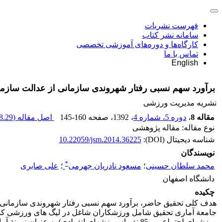
فهرست نشریات
سامانه نشر کتاب
کارگاه‌ها و دوره‌های آموزشی تخصصی
تماس با ما
English
برآورد سهم نسبی رفتار شهروندی سازمانی از عدالت سازما
نشریه مدیریت ورزشی
مقاله 8
،
دوره 5، شماره 4
، 1392
، صفحه
145-160
اصل مقاله (
.29 K
نوع مقاله: مقاله پژوهشی
شناسه دیجیتال (DOI):
10.22059/jsm.2014.36225
نویسندگان
*
محمد سلطان حسینی
؛
مسعود نادریان جهرمی
؛
علی صابری
دانشگاه اصفهان
چکیده
هدف کلی تحقیق حاضر، برآورد سهم نسبی رفتار شهروندی سازمانی ا