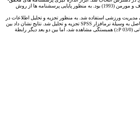
ساختة رفتار شهروندی سازمانی براساس نظریة ارگان و وینر (1983) و هویی، لام (2000) و پرسشنامة عدالت سازمانی براساس نظریة نیهوف و مورمن (1993) بود. به­ منظور پایایی پرسشنامه­ ها از روش
ای تأیید روایی پرسشنامه از نظر متخصصان مدیریت ورزشی استفاده شد. به­ منظور تجزیه­ و تحلیل اطلاعات در
دو سطح آمار توصیفی (میانگین، انحراف استاندارد) و استنباطی (ضریب همبستگی، رگرسیون، آنالیز واریانس، آزمون t) استفاده شد. نتایج حاصل به­ وسیلة نرم­افزار SPSS تجزیه­ و تحلیل شد. نتایج نشان داد بین
عدالت سازمانی و رفتار شهروندی سازمانی رابطه وجود دارد (001/0 P≤). بین ابعاد عدالت سازمانی عدالت تعاملی با رفتار شهروندی سازمانی (03/0 P≤) همبستگی مشاهده شد، اما بین دو بعد دیگر رابطة