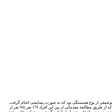
صیفی از نوع همبستگی بود که به­ صورت پیمایشی انجام گرفت.
جامعة آماری تحقیق شامل ورزشکاران شاغل در لیگ­ های ورزشی کشور بود (هندبال، بسکتبال، والیبال، تکواندو، کاراته، بدمینتون و کشتی) که از طریق مطالعة مقدماتی از بین این افراد 179 نفر (94 نفر از
ورزش­های اجتماعی و 85 نفر از ورزش­های انفرادی) به ­عنوان نمونة آماری انتخاب شدند. باتوجه به محدودیت دسترسی به نمونه­ ها، نمونه ­گیری در دسترس انتخاب شد. ابزار اندازه­ گیری پرسشنامه­ های محقق­