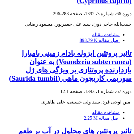
(Cyprinus caprio)
دوره 66، شماره 3، 1392، صفحه
283-296
حبیب‌الله حاجی‌دون، سید علی جعفرپور، مسعود رضایی
مشاهده مقاله
اصل مقاله
898.79 K
تاثیر پروتئین ایزوله بادام زمینی بامبارا
(Voandzeia subterranea) به عنوان
بازدارنده پروتئازی بر ویژگی های ژل
سوریمی کاریچون ماهی (Saurida tumbil)
دوره 67، شماره 1، 1393، صفحه
1-12
امین اوجی فرد، سید ولی حسینی، علی طاهری
مشاهده مقاله
اصل مقاله
2.25 M
تاثیر پروتئین های محلول در آب بر طعم