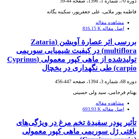
دوره 70، شماره 1، 1396، صفحه
44-59
فاطمه پور ملایی، علی جعفرپور، سکینه یگانه
مشاهده مقاله
اصل مقاله
816.15 K
بررسی اثر عصارة آویشن (Zataria
multiflora) در کیفیت شیمیایی سوریمی
تولیدشده از ماهی کپور معمولی (Cyprinus
carpio) طی نگهداری در یخچال
دوره 68، شماره 3، 1394، صفحه
447-456
بهنام فرجامی، سید ولی حسینی
مشاهده مقاله
اصل مقاله
693.93 K
تأثیر پودر سفیدة تخم مرغ در ویژگی‌های
بافتی ژل سوریمی ماهی کپور معمولی