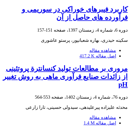
کاربرد فیبرهای خوراکی در سوریمی و
فرآورده های حاصل از آن
دوره 6، شماره 4، زمستان 1397، صفحه
151-157
سکینه حیدری، بهاره شعبانپور، پرستو عاشوری
مشاهده مقاله
اصل مقاله
417.2 K
مروری بر مطالعات تولید کنسانترة پروتئینی
از زائدات صنایع فرآوری ماهی به روش تغییر
pH
دوره 76، شماره 4، زمستان 1402، صفحه
553-564
محدثه علیزاده پیرعلیدهی، سیدولی حسینی، تارا زارعی
مشاهده مقاله
اصل مقاله
1.4 M