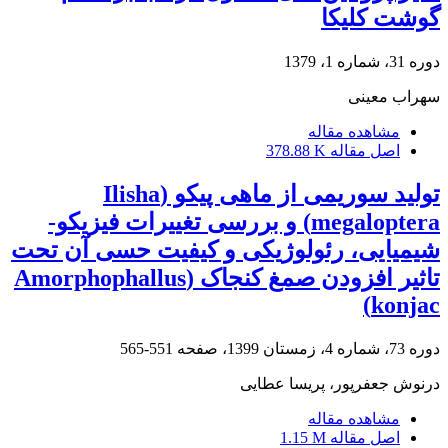
گوشت کلیکا
دوره 31، شماره 1، 1379
سهراب معینی
مشاهده مقاله
اصل مقاله
378.88 K
تولید سوریمی از ماهی پیکو (Ilisha
megaloptera) و بررسی تغییرات فیزیکو-
شیمیایی، رئولوژیکی و کیفیت حسی آن تحت
تاثیر افزودن صمغ کنجاک (Amorphophallus
konjac)
دوره 73، شماره 4، زمستان 1399، صفحه
551-565
درنوش جعفرپور، پریسا عطایی
مشاهده مقاله
اصل مقاله
1.15 M