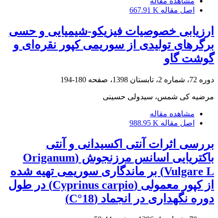
مشاهده مقاله
اصل مقاله
667.91 K
ارزیابی خصوصیات فیزیکو-شیمیایی و حسی
برگرهای تولیدی از سوریمی کپور نقره‌ای و
گوشت گاو
دوره 72، شماره 2، تابستان 1398، صفحه
180-194
مرضیه کی شمس، سیدولی حسینی
مشاهده مقاله
اصل مقاله
988.95 K
بررسی اثرات آنتی اکسیدانی و آنتی
باکتریایی اسانس مرزنجوش (Origanum
Vulgare L) بر ماندگاری سوریمی تهیه شده
از کپور معمولی (Cyprinus carpio) در طول
دوره نگهداری در انجماد (18°C)