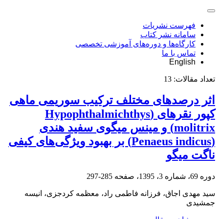
فهرست نشریات
سامانه نشر کتاب
کارگاه‌ها و دوره‌های آموزشی تخصصی
تماس با ما
English
تعداد مقالات:
13
اثر درصدهای مختلف ترکیب سوریمی ماهی
کپور نقره‏ای (Hypophthalmichthys
molitrix) و مینس میگوی سفید هندی
(Penaeus indicus) بر بهبود ویژگی‌های کیفی
ناگت میگو
دوره 69، شماره 3، 1395، صفحه
285-297
سید مهدی اجاق، فرزانه فاطمی راد، معظمه کردجزی، انیسه
جمشیدی