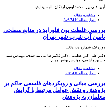
آرین قلی پور، محمد ابویی اردکان، الهه پیدایش
مشاهده مقاله
اصل مقاله
846.74 K
بررسی غلظت یون فلوراید در منابع سطحی
تامین آب شرب شهر تهران
دوره 29، شماره 32، 1382
دکتر علی اکبر عظیمی، دکتر غلامرضا نبی بید هندی، مهندس سید
حسین هاشمی، مهندس یونس مهام
مشاهده مقاله
اصل مقاله
228.4 K
بررسی مبانی و رویکردهای فلسفی حاکم بر
پژوهش و نقش عوامل مرتبط با گرایش
معلمان به پژوهش