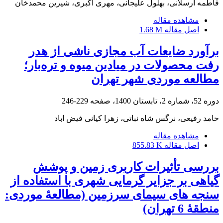
فاطمه ارسلانی، بهلول علیجانی، مهری اکبری، شیرین محمدخان
مشاهده مقاله
اصل مقاله
1.68 M
برآورد ضایعات آب مجازی ناشی از هدر
رفت محصولات در میادین میوه‌ و تره‌بار؛
مطالعه موردی شهر تهران
دوره 52، شماره 2، تابستان 1400، صفحه
229-246
حامد رفیعی، نرگس شاه نباتی، زهرا کیانی فیض اباد
مشاهده مقاله
اصل مقاله
855.83 K
بررسی تأثیرات کاربری زمین و پوشش
گیاهی بر جزایر گرمایی شهری با استفاده از
سنجه‏ های سیمای سرزمین (مطالعۀ موردی:
منطقۀ 6 تهران)