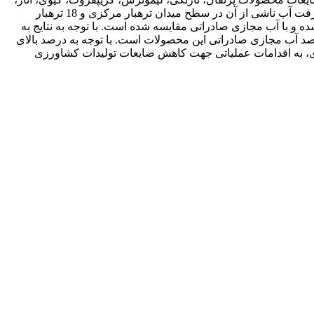
هندوانه، سیب، به، انگور، خیار، گوجه­فرنگی، بادمجان، کدو، پیاز، سیب­زمینی، لوبیاسبز، چغندر، کاهو، کلم، کرفس و سبزیجات و محاسبه هدررفت آب ناشی از آن در سطح میدان تره­بار مرکزی و 18 تره­بار
سبه شده و با آب مجازی صادراتی مقایسه شده است. با توجه به نتایج به
 میزان ضایعات آب مجازی محصولات فوق در بخش توزیع تره­بارهای اصلی شهر تهران 296270 مترمکعب محاسبه شد که 16 درصد آب مجازی صادراتی این محصولات است. با توجه به درصد بالای
جازی، به اقدامات عملیاتی جهت کاهش ضایعات تولیدات کشاورزی