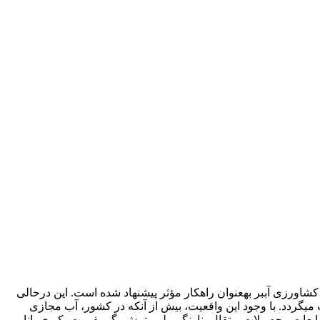
رزی آب­بر به­عنوان راه­کار مؤثر پیشنهاد شده است. این درحالی
ردد. با وجود این واقعیت، بیش از آنکه در کشور، آب مجازی
ات محصولات پرتقال، نارنگی، لیموترش، گریپ­فروت، کیوی، انار،