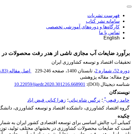
فهرست نشریات
سامانه نشر کتاب
کارگاه‌ها و دوره‌های آموزشی تخصصی
تماس با ما
English
برآورد ضایعات آب مجازی ناشی از هدر رفت محصولات در میاد
تحقیقات اقتصاد و توسعه کشاورزی ایران
دوره 52، شماره 2
، تابستان 1400
، صفحه
229-246
اصل مقاله (
83 K
نوع مقاله: مقاله پژوهشی
شناسه دیجیتال (DOI):
10.22059/ijaedr.2020.301216.668901
نویسندگان
*
حامد رفیعی
؛
نرگس شاه نباتی
؛
زهرا کیانی فیض اباد
گروه اقتصاد کشاورزی، دانشکده اقتصاد و توسعه کشاورزی، دانشگاه 
چکیده
کمیابی آب چالش اساسی برای توسعه اقتصادی کشور ایران به شمار می­
است که ضایعات محصولات کشاورزی در بخش­های مختلف تولید، توزیع
ناشی از این هدر رفت محاسبه و تحلیل شود، صادرات آب مجازی و آس