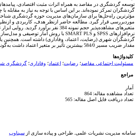
توسعه گردشگری در مقاصد به همراه اثرات مثبت اقتصادی، پیامدهای
گردشگران تمرکز نموده‌اند. بر این اساس با توجه به نیاز به مقابله
مؤثرترین راه‌حل‌ها برای سازمان‌های مدیریت حوزه گردشگری شناخ
موردبررسی قرار گیرد. مطالعه حاضر ازنظر هدف، کاربردی و ازنظر ر
متغیرهای مشاهده‌پذیر حجم نمونه 384 نف
نرم‌افزارهای SPSS و SMART PLS با روش
گردشگران شهری (رضایت، اعتماد، وفاداری) داشته است. همچنین یافته
مقدار ضریب مسیر 584/0 بیشترین تأثیر بر متغیر اعتماد داشت به‌گونه‌ای که متغیر مسئولیت اجتماعی قادر بود 34 درصد از واریانس متغیر اعتماد را تبیین نماید.
کلیدواژه‌ها
مسئولیت اجتماعی مقاصد
؛
رضایت
؛
اعتماد
؛
وفاداری
؛
گردشگری شه
مراجع
آمار
تعداد مشاهده مقاله: 864
تعداد دریافت فایل اصل مقاله: 565
سامانه مدیریت نشریات علمی.
طراحی و پیاده سازی از
سیناوب