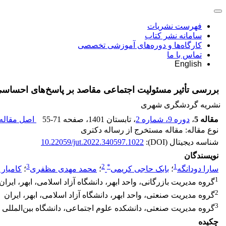
فهرست نشریات
سامانه نشر کتاب
کارگاه‌ها و دوره‌های آموزشی تخصصی
تماس با ما
English
بررسی تأثیر مسئولیت اجتماعی مقاصد بر پاسخ‌های احساس
نشریه گردشگری شهری
مقاله 5
،
دوره 9، شماره 2
، تابستان 1401
، صفحه
55-71
اصل مقاله 
نوع مقاله: مقاله مستخرج از رساله دکتری
شناسه دیجیتال (DOI):
10.22059/jut.2022.340597.1022
نویسندگان
3
2
*
1
سارا دودانگه
؛
بابک حاجی کریمی
؛
محمد مهدی مظفری
؛
کامیار
1
گروه مدیریت بازرگانی، واحد ابهر، دانشگاه آزاد اسلامی، ابهر، ایران
2
گروه مدیریت صنعتی، واحد ابهر، دانشگاه آزاد اسلامی، ابهر، ایران
3
گروه مدیریت صنعتی، دانشکده علوم اجتماعی، دانشگاه بین‌المللی ا
چکیده