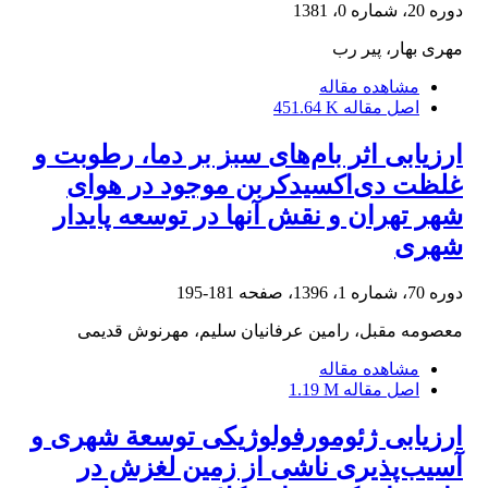
دوره 20، شماره 0، 1381
مهری بهار، پیر رب
مشاهده مقاله
اصل مقاله
451.64 K
ارزیابی اثر بام‌های سبز بر دما، رطوبت و
غلظت دی‌اکسید‌کربن موجود در هوای
شهر تهران و نقش آنها در توسعه پایدار
شهری
دوره 70، شماره 1، 1396، صفحه
181-195
معصومه مقبل، رامین عرفانیان سلیم، مهرنوش قدیمی
مشاهده مقاله
اصل مقاله
1.19 M
ارزیابی ژئومورفولوژیکی توسعة شهری و
آسیب‌پذیری ناشی از زمین لغزش در