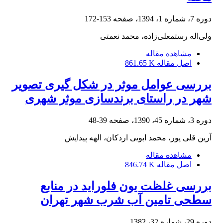
دوره 7، شماره 1، 1394، صفحه
153-172
ولی‌اله رستمعلی‌زاده، محمد نعمتی
مشاهده مقاله
اصل مقاله
861.65 K
بررسی عوامل موثر در شکل گیری تصویر
شهر در راستای برندسازی موثر شهری
دوره 3، شماره 45، 1390، صفحه
39-48
آرین قلی پور، محمد ابویی اردکان، الهه پیدایش
مشاهده مقاله
اصل مقاله
846.74 K
بررسی غلظت یون فلوراید در منابع
سطحی تامین آب شرب شهر تهران
دوره 29، شماره 32، 1382