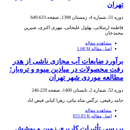
تهران
دوره 51، شماره 4، زمستان 1398، صفحه
633-649
فاطمه ارسلانی، بهلول علیجانی، مهری اکبری، شیرین
محمدخان
مشاهده مقاله
اصل مقاله
1.68 M
برآورد ضایعات آب مجازی ناشی از هدر
رفت محصولات در میادین میوه‌ و تره‌بار؛
مطالعه موردی شهر تهران
دوره 52، شماره 2، تابستان 1400، صفحه
229-246
حامد رفیعی، نرگس شاه نباتی، زهرا کیانی فیض اباد
مشاهده مقاله
اصل مقاله
855.83 K
بررسی تأثیرات کاربری زمین و پوشش