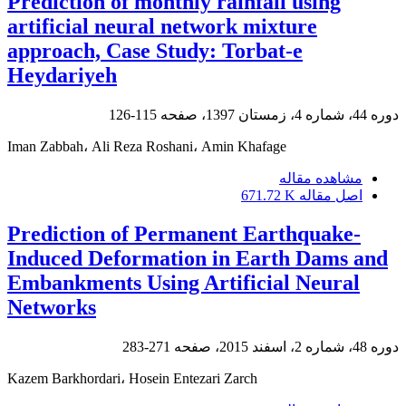
Prediction of monthly rainfall using
artificial neural network mixture
approach, Case Study: Torbat-e
Heydariyeh
دوره 44، شماره 4، زمستان 1397، صفحه
115-126
Iman Zabbah، Ali Reza Roshani، Amin Khafage
مشاهده مقاله
اصل مقاله
671.72 K
Prediction of Permanent Earthquake-
Induced Deformation in Earth Dams and
Embankments Using Artificial Neural
Networks
دوره 48، شماره 2، اسفند 2015، صفحه
271-283
Kazem Barkhordari، Hosein Entezari Zarch