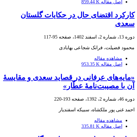
اصل مقاله
859.44 K
کارکرد اقتضای حال در حکایات گلستان
سعدی
دوره 13، شماره 2، اسفند 1402، صفحه
95-117
محمود فضیلت، فرانک شجاعی بهابادی
مشاهده مقاله
اصل مقاله
953.35 K
«مایه‌های عرفانی در قصاید سعدی و مقایسۀ
آن با مصیبت‌نامۀ عطّار»
دوره 46، شماره 2، 1392، صفحه
193-220
احمد غنی پور ملکشاه، سبیکه اسفندیار
مشاهده مقاله
اصل مقاله
335.81 K