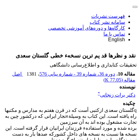
فهرست نشریات
سامانه نشر کتاب
کارگاه‌ها و دوره‌های آموزشی تخصصی
تماس با ما
English
نقد و نظرها قد یم ترین نسخهء خطی گلستان سعدی
تحقیقات کتابداری و اطلاع‌رسانی دانشگاهی
مقاله 10
،
دوره 36، شماره 39 - شماره پیاپی 576
، 1381
اصل
مقاله (
77.05 K
)
نویسنده
*
دکتر برات زنجانى
چکیده
qگلستان سعدی ازکتبی أست که در قرن هفتم به مدارس و مکتبها
راه یافته است. این کتاب به وسیلةءتجار ایرانی که درکشور چین به
تجارت مشغول بوده اند به آن سرزمین
برده شده و مورد استفادهء فرزندان ایرانیان قرار گرفته است. این
نسخه ها نسبت به نسخه های داخل کشورکه صدها بار به دست
نویسندگان وارد و ناوارد استنساخ گردیده تا