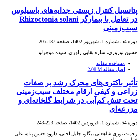
پتانسیل کنترل زیستی جدایه‌های باسیلوس
در تعامل با بیمارگر Rhizoctonia solani
سیب‌زمینی
دوره 54، شماره 1، شهریور 1402، صفحه
187-205
حسین نوروزی، ساره بقایی راوری، شیده موجرلو
مشاهده مقاله
اصل مقاله
2.08 M
تأثیر باکتری‌های محرک رشد بر صفات
زراعی و کیفی ارقام مختلف سیب‌زمینی
تحت تنش کم‌آبی در شرایط گلخانه‌ای و
مزرعه‌ای
دوره 54، شماره 1، فروردین 1402، صفحه
223-243
رحمت نوری شاهعلی بیگلو، جلیل اجلی، داوود حسن پناه، علی
فرامرزی، ناصر محبعلی پور