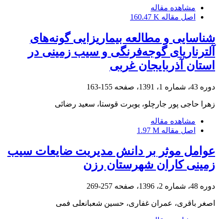
مشاهده مقاله
اصل مقاله
160.47 K
شناسایی و مطالعه بیماریزایی گونه‌های
آلترناریای گوجه‌فرنگی و سیب زمینی در
استان آذربایجان غربی
دوره 43، شماره 1، 1391، صفحه
155-163
زهرا حاجی پور جارچلو، یوبرت قوستا، سعید رضائی
مشاهده مقاله
اصل مقاله
1.97 M
عوامل موثر بر دانش مدیریت ضایعات سیب
زمینی کاران شهرستان رزن
دوره 48، شماره 2، 1396، صفحه
257-269
اصغر باقری، عمران غفاری، حسین شعبانعلی فمی