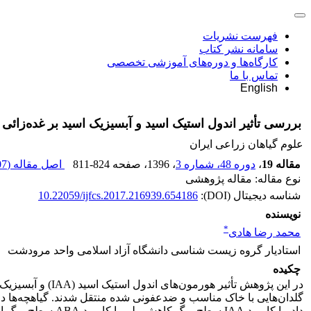
فهرست نشریات
سامانه نشر کتاب
کارگاه‌ها و دوره‌های آموزشی تخصصی
تماس با ما
English
بررسی تأثیر اندول استیک اسید و آبسیزیک اسید بر غده‌زائی در گیاه سیب‌زم
علوم گیاهان زراعی ایران
مقاله 19
،
دوره 48، شماره 3
، 1396
، صفحه
811-824
اصل مقاله (
 K
نوع مقاله: مقاله پژوهشی
شناسه دیجیتال (DOI):
10.22059/ijfcs.2017.216939.654186
نویسنده
*
محمد رضا هادی
استادیار گروه زیست شناسی دانشگاه آزاد اسلامی واحد مرودشت
چکیده
داد، با کاربرد A