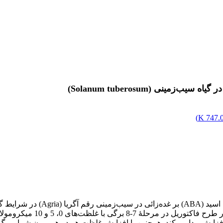
ینی (Solanum tuberosum)
)
747.07
در این پژوهش تأثیر هورمون‌های اند
IA سطح برگ کاهش ولی با کاربرد ABA سطح برگ افزایش پیدا می‌کند. همچنین با افزایش غلظت هر