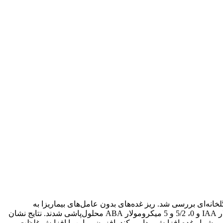
ول استیک اسید (IAA) و آبسیزیک اسید (ABA) بر غده‌زائی در سیب‌زمینی رقم آگریا (Agria) در شرایط گلخانه‌ای بررسی شد. ریز غده‌های بدون عامل‌های بیماریزا به
گلدان‌هایی با خاک مناسب و ضدعفونی شده منتقل شدند. گیاهچه‌ها در طرح فاکتوریل در مرحلۀ 7-8 برگی با غلظت‌های 0، 5 و 10 میکرومولار IAA و 0، 5/2 و 5 میکرومولار ABA محلول‌پاشی شدند. نتایج نشان
 دو هورمون شمار برگ و شمار غده افزایش پیدا می‌کند. افزون بر این با افزایش غلظت