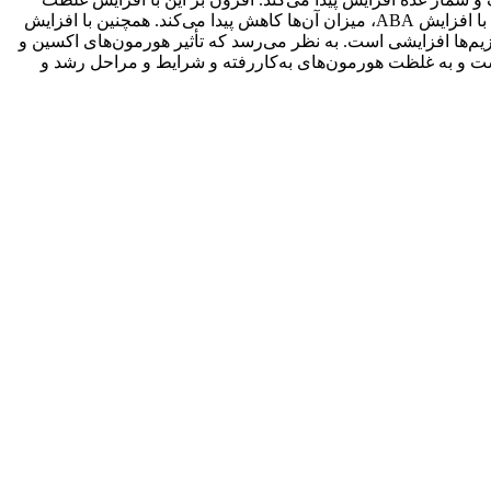
ABA، وزن غده و وزن اندام‌های هوائی کاهش پیدا می‌کند. نتایج نشان داد، با افزایش IAA، سبزینۀ (کلروفیل) کل و کاروتنوئیدها افزایش ولی با افزایش ABA، میزان آن‌ها کاهش پیدا می‌کند. همچنین با افزایش
اکسیداز در برگ گیاهان یک روند کاهشی دارند درصورتی‌که با افزایش ABA روند فعالیت این آنزیم‌ها افزایشی است. به نظر می‌رسد که تأثیر هورمون‌های اکسین و
 در سیب‌زمینی به‌صورت متضاد باشد، هرچند این تأثیر ناهمسازی (آنتی‌گونیستی) به‌صورت کامل (100درصد) نیست و به غلظت هورمون‌های به‌کاررفته و شرایط و مراحل رشد و