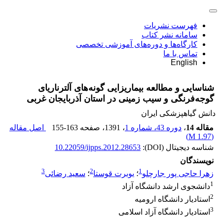
فهرست نشریات
سامانه نشر کتاب
کارگاه‌ها و دوره‌های آموزشی تخصصی
تماس با ما
English
شناسایی و مطالعه بیماریزایی گونه‌های آلترناریای
گوجه‌فرنگی و سیب زمینی در استان آذربایجان غربی
دانش گیاهپزشکی ایران
مقاله 14
،
دوره 43، شماره 1
، 1391
، صفحه
155-163
اصل مقاله
)
1.97 M
(
شناسه دیجیتال (DOI):
10.22059/ijpps.2012.28653
نویسندگان
3
2
1
زهرا حاجی پور جارچلو
؛
یوبرت قوستا
؛
سعید رضائی
1
دانشجوی ارشد دانشگاه آزاد
2
استادیار دانشگاه ارومیه
3
استادیار دانشگاه آزاد اسلامی