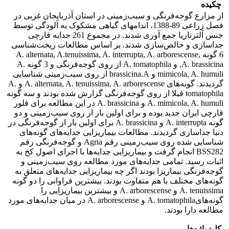
چکیده
از مزارع گوجه‌فرنگی و سیب‌زمینی در استان آذربایجان غربی در
فصل زراعی 89-1388، اندامهای گیاهی مشکوک به آلودگی توسط
جنس آلترناریا جمع آوری شدند. در مجموع 261 جدایه قارچی
جداسازی و خالص‌سازی شدند. بر اساس مطالعات ریخت‌شناسی
6 گونه A. alternata, A.tenuissima, A. interrupta, A. arborescense,
A. brassicina, و A. tomatophila از روی گوجه‌فرنگی و 3 گونه A.
mimicola, A. humuli و brassicina.A از روی سیب‌زمینی شناسایی
گردیدند. گونه‌های A. alternata, A. tenuissima, A. arborescense و A.
tomatophila قبلا از روی گوجه‌فرنگی گزارش شده بودند و سه گونه
A. mimicola, A. humuli و A. brassicina در این مطالعه برای فلور
قارچی ایران جدید بوده و برای اولین بار از روی سیب‌زمینی و دو
گونه A. interrupta و A. brassicina برای اولین بار از گوجه‌فرنگی در
دنیا جداسازی گردیدند. مطالعات بیماریزایی جدایه‌های گونه‌های
شناسایی شده روی سیب‌زمینی رقم Agria و گوجه‌فرنگی رقم
BSS282 انجام گرفت و بیماریزایی جدایه‌ها با اجرای اصول کخ به
اثبات رسید. تمامی جدایه‌های مورد مطالعه روی سیب‌زمینی و
گوجه‌فرنگی بیماریزا بودند اگر چه بیماریزایی جدایه‌های متعلق به
گونه‌های مختلف با هم متفاوت بودند. بیشترین فراوانی را دو گونه
A. tenuissima و A. arborescense و بیشترین بیماریزایی را
گونه‌هایA. tomatophila و A. arborescense در میان جدایه‌های مورد
مطالعه دارا بودند.
کلیدواژه‌ها