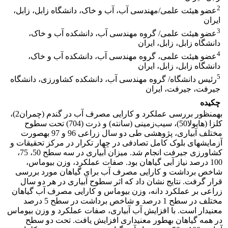
2
عضو هیئت علمی/مهندسی آب، آب و خاک، دانشگاه زابل، زابل،
ایران
3
عضو هیئت علمی/ گروه مهندسی آب، دانشکده آب و خاک،
دانشگاه زابل، زابل، ایران
4
عضو هیئت علمی، گروه مهندسی آب، دانشکده آب و خاک،
دانشگاه زابل، زابل، ایران
5
رئیس دانشگاه/ گروه مهندسی آب، دانشکده کشاورزی، دانشگاه
جیرفت، جیرفت، ایران
چکیده
به­منظور بررسی عملکرد و کارایی مصرف آب در گندم (چمران2)،
کلزا (هایولا50)، سیب‌زمینی (سانته) و ذرت (704) تحت سطوح
مختلف آبیاری، پژوهشی طی دو سال زراعی 96 و 97 به­صورت
آزمایش­های بلوک کامل تصادفی در چهار تکرار در مرکز تحقیقات و
کشاورزی جیرفت انجام شد. میزان آبیاری در سه سطح 50، 75،
100 درصد نیاز آبی گیاهان بود. صفات عملکرد، وزن بیوماس،
شاخص برداشت و کارایی مصرف آب برای گیاهان مورد بررسی
قرار گرفت. نتایج نشان داد که اثر سطوح آبیاری در هر دو سال
زراعی بر عملکرد دانه، وزن بیوماس و کارایی مصرف آب گیاهان
مختلف در سطح 1 درصد و شاخص برداشت در سطح 5 درصد
معنی­دار است. با افزایش آب آبیاری، صفات عملکرد و وزن بیوماس
در همه گیاهان به­طور معنی‏داری افزایش یافت. تحت دو سطح