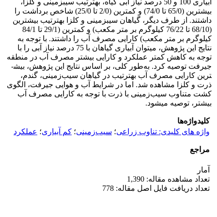
آبیاری 100 و 50 درصد نیاز آبی گیاه، به­ترتیب سیب‏زمینی و کلزا،
بیش­ترین (65/0 تا 74/0) و کم­ترین (2/0 تا 25/0) شاخص برداشت را
داشتند. از طرف دیگر، گیاهان سیب‏زمینی و کلزا به­ترتیب بیش­ترین
(68/10 تا 76/22 کیلوگرم بر متر مکعب) و کم­ترین (29/1 تا 84/1
کیلوگرم بر متر مکعب) کارایی مصرف آب را داشتند. با توجه به
نتایج این پژوهش، می‏توان آبیاری گیاهان با 75 درصد نیاز آبی را با
توجه به کاهش کمتر عملکرد و کارایی بیشتر مصرف آب در منطقه
جیرفت توصیه کرد. به‌طور کلی، بر اساس نتایج این پژوهش، بیش­
ترین کارایی مصرف آب به­ترتیب در گیاهان سیب‌زمینی، گندم،
ذرت و کلزا مشاهده شد. اما در شرایط آب و هوایی جیرفت، الگوی
کشت متناوب سیب‌زمینی با ذرت با توجه به کارایی مصرف آب
بیشتر، توصیه می­شود.
کلیدواژه‌ها
واژه های کلیدی: تناوب زراعی
؛
سیب‌زمینی
؛
کم آبیاری
؛
عملکرد
مراجع
آمار
تعداد مشاهده مقاله: 1,390
تعداد دریافت فایل اصل مقاله: 778