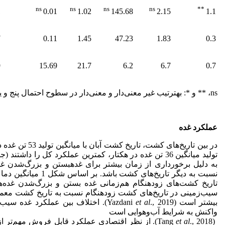
ns
ns
ns
ns
**
1
0.01
1.02
145.68
2.15
1.1
7
0.11
1.45
47.23
1.83
0.3
9
15.69
21.7
6.2
6.7
0.7
ns، ** و *: به­ترتیب غیر معنی‌دار و معنی‌دار در سطوح احتمال پنج و یک درصد
عملکرد غده
در بین تاریخ‌های ک
به دلیل برخورداری از زمان بیشتر برای غده­بستن و بزرگ‌شدن غده
نسبت به دیگر تاریخ‌های 
تاریخ کشت‌های زودهنگام هم‌زمانی غده بستن و بزرگ‌شدن غده‌ها
سیب‌زمینی در تاریخ‌های کشت زودهنگام نسبت به تاریخ کشت معمو
بیشتر است (Yazdani
et al
., 2019). اختلاف بین عملکرد غده س
واکنش به شرایط آب‌وهوایی است
(Tang
et al
., 2018). از نظر اقتصادی عملکرد قابل فروش مهم‌