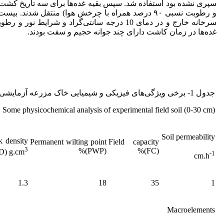
و رطوبت نسبی ۹۰ درصد همراه با چرخش هوا) منتقل شدند.
سرخانه خارج و در دمای 10 درجه سانتی‌گراد و شرای
غده‌ها در زمان کاشت دارای چند جوانه حجیم و سفت بودند.
جدول 1- برخی ویژگی‌های فیزیکی و شیمیایی خاک مزرعه آزمایشی در عمق صفر تا 30 سانتی‌متری
. Some physicochemical analysis of experimental field soil (0-30 cm)
Soil permeability
k density
Permanent wilting point
Field capacity
3
(PWP)%
(FC)%
D) g.cm
-1
cm.h
1.3
18
35
1
Macroelements