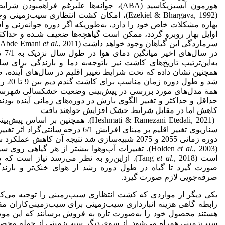
هورمون آبسیزیک­اسید (ABA)، جوانه‌ها علی­رغم فر
(Ezekiel & Bhargava, 1992)، امکان کشت انتظاری
بهاره مشکلات خاص خود را دارد، به‌طوری­که اگر دوره جوانه‌زنی و ا
اوایل بهار روبرو گردد، ممکن است گیاهچه‌ها ضعیف شـده و حداکثر 
سرمازدگی این گیاهان وجود خواهد داشت (Abde Emani
et al.
,
به‌این‌ترتیب تاریخ‌های کاشت نیز باتوجه‌به دما و بارندگی برای سا
شد و طول دوره زمان مناسب برای کاشت گندم دیم بین 9 تا 20 روز کاهش می‌یابد (Mohammadi
همة مدل‌های مورد بررسی در پیش‌بینی وضعیت خشکسالی شهرستا
کاهش اما در مقابل شرایط خشک افزایش خواهند یافت
سناریوی تغییر اقلیم بر مبنای افزایش /1
دوره زمانی 2055 و 2075 شبیه‌سازی شد نتیجه آن کاه
(Holden
et al
., 2003). تغییرات آب‌وهوا بیشتر از هر گیاهی رو
است (Tang
et al
., 2018). ازاین‌رو به نظر می‌رسد نیاز است
صورت گیرد تا گیاه در طول دوره رشد از هوای خنک‌تر و بارن
صرفه‌جویی لازم صورت گیرد.
یکی دیگر از مواردی که کشت انتظاری سیب‌زمینی را توجیه می‌کند 
رابطه گاهی هزینه انبارداری سیب‌زمینی برای سیب‌زمینی‌کاران م
هستند محصول خود را به‌صورت تازه به فروش برسانند که این م
سیب‌زمینی همراه می‌شود. از سوی دیگر سیب‌زمینی از جمله محصو