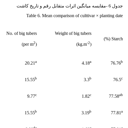
جدول 6 -مقایسه میانگین اثرات متقابل رقم و تاریخ کاشت
Table 6. Mean comparison of culttivar × planting date
No. of big tubers
Weight of big tubers
Starch (%)
2
-2
)
(per m
)
(kg.m
a
a
b
20.21
4.18
76.76
b
b
c
15.55
3.3
76.5
c
c
ab
9.77
1.82
77.58
b
b
a
15.55
3.19
77.81
de
c
a