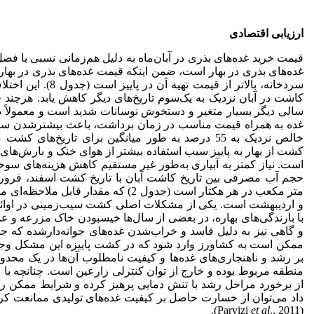
ارزیابی
اقتصادی
قیمت خرید غده‌های بذری در آبان‌ماه به دلیل هم‌زمانی نسبی با فص
غده‌های بذری در بهار است، ضمن اینکه قیمت غده‌های بذری در بهار
سردخانه، بالاتر از قی
کاشت در آبان نزدیک به یک‌سوم تاریخ‌های دیگر کاهش یابد. هرچند
سالی دیگر بسیار متغیر و دستخوش نوسانات شدید است و معمولاً در ا
غده به همراه قیمت مناسب در زمان برداشت، باعث بیشترشدن سود 
کشت از بهار به پاییز سبب استفاده بیشتر از هوای خنک و بارش‌ها
است. نیاز کمتر به آبیاری به‌طور غیر مستقیم کاهش هزینه‌های سو
متر مکعب در هر هکتار است (جدول 2) که مق
و اردیبهشت است. یکی از مشکلات اصلی کشت سیب‌زمینی در اوائل 
با بارندگی‌های بهاره، در بعضی از سال‌ها خیس­بودن خاک مزرعه و
و گاهی نیز به دلیل فاسد و خراب‌شدن غده‌های جوانه‌دار­شده که ج
ممکن است به کشاورز وارد شود که در کشت پاییزه این مشکل وجود ن
بر رشد و ناهنجاری‌های غده‌ها و کیفیت نامطلوب آن‌ها در یک محدو
منطقه مربوط بوده و خارج از توان کنترلی زارعین است. چنانچه با 
از برخورد مراحل رشد با تنش دمایی پرهیز کرده و شرایط ممکن را ب
داد می‌توان از خسارت حاصل بر کیفیت غده‌های تولیدی ممانعت کرده
et al
., 2011).
(Parvizi