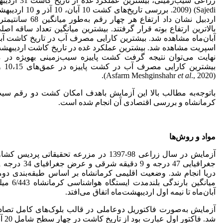
زراعی سیب‌زمینی، بیشترین عملکرد غده از تاریخ کاشت 31 اردیبهشت (5/19 تن در هکتار) به دست آمد
2009) (Sajedi. 
اردبیل نشان داد ار
اسپریت مشاهده شد. بیشترین عملکرد غده در تاریخ کاشت اردیبهشت ن
نهایت می‌توان نتیجه گرفت کشت پاییزه سیب‌زمینی به­ویژه در
et al
., 2020).
(Asfarm Meshginshahr
باتوجه‌به مطالب بالا این آزمایش باهدف امکان کشت دو رقم سیب‌ز
کرمانشاه و بررسی اقتصادی آن انجام شده است.
مواد و روش
ها
آزمایش در سال زراعی 98-1397 در مزرعه تحقی
دریا انجام شد. وضعیت اقلیمی کرمانشاه بر اساس طبقه‌بندی دوم
میانگین 
آبان‌ماه تا نیمه اول اردیبهشت‌ماه اتفاق می‌افتد.