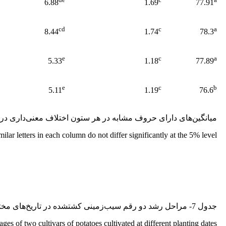
6.88
1.69
77.91
cd
c
a
8.44
1.74
78.3
e
c
a
5.33
1.18
77.89
e
c
b
5.11
1.19
76.6
میانگین‌های دارای حروف مشابه در هر ستون اختلاف معنی‌داری در 
lar letters in each column do not differ significantly at the 5% level.
جدول 7- مراحل رشد دو رقم سیب‌زمینی کشت­شده در تاریخ‌های مختلف کاشت
ges of two cultivars of potatoes cultivated at different planting dates.