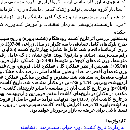
1
دانشجوی سابق کارشناسی ارشد آگرواکولوژی، گروه مهندسی تولید و
2
استادیار گروه مهندسی تولید و ژنتیک گیاهی، دانشگاه رازی، کزمانش
3
دانشیار گروه مهندسی تولید و ژنتیک گیاهی، دانشگاه رازی، کزمانش
4
مربی بازنشسته پژوهشی سازمان تحقیقات و آموزش کشاورزی کر
چکیده
به‌منظور بررسی اثر تاریخ‌ کشت زودهنگام (کشت پاییزه) و رایج سیب
طرح بل
رازی کرمانشاه انجام شد. عامل‌ها شامل: چهار تاریخ کشت (25 آبان- 25 اسفند- 2 فروردین
رقم سیب‌زمینی (سانته و مارفونا) بودند. نتایج نشان داد که عامل رق
متوسط، وزن غده‌های کوچک و متوسط (01/0>
p
)، عملکرد قابل فرو
(05/0
p<
). همچنین از نظر عملکرد کل، عملکرد قابل فروش، وزن غده‌
وزن غده‌های آفت‌زده، تعداد و طول ساقه اصلی، درصد ماده خشک و 
تفاوت معنی‌داری مشاهده شد. بیشترین و کمترین میانگین عملکرد غد
اردیبهشت به
ترتیب 1/53 و 6/36 تن در هکتار مشاهده شد. تا
(01/0>
p
) و در تاریخ کاشت آبان در مقایسه با سایر تاریخ‌های کاشت،
مکعب در هکتار) در تاریخ‌های کاشت اسفند، فروردین و اردیبهشت به
در تاریخ کاشت آبان (4350) بود. درنهایت درآمد خالص 
به کشت پاییزه 55 درصد افزایش یافت.
کاشت سیب‌زمینی در پاییز، عل
نسبتاً بالایی برای عرضه به بازار برخوردار خواهد بود.
کلیدواژه‌ها
انبارداری
؛
تاریخ کشت
؛
دوره خواب
؛
سیب‌زمینی
؛
نشاسته