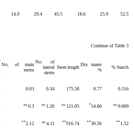
14.9
29.4
45.5
18.6
25.9
52.5
Continue of Table 3
f
No. of
No. of main
Dry mater
d
lateral
Stem length
Starch %
stems
%
s
stems
4
0.03
0.34
175.58
0.77
0.316
ns
ns
ns
*
ns
4
0.3
1.26
121.05
14.66
0.009
**
ns
**
**
**
3
2.12
4.11
916.74
30.56
1.52