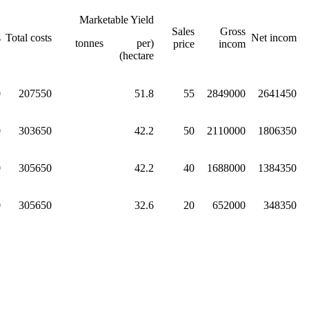
Marketable Yield
Sales
Gross
s
Total costs
Net incom
(tonnes per
price
incom
hectare)
0
207550
51.8
55
2849000
2641450
0
303650
42.2
50
2110000
1806350
0
305650
42.2
40
1688000
1384350
0
305650
32.6
20
652000
348350