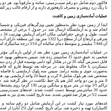
فاکتور دوم شامل دو رقم سیب‌زمینی، سانته و مارفونا بود. هر دو رق
با رنگ زرد روشن و مصرف تازه­خوری دارند و از ارقام غالب زیر ک
عملیات آماده‌سازی زمین و کاشت
انجام شد و به آزمایشگاه ارس
شرقی و ارتفاع آن از سطح دریا 1322 متر بود.
آن 7/444 میلیمتر و متوسط دمای سالیانه آن 3/14 درجه سانتیگراد است.
شخمی به عمق حدود 35 سانتیمتر زده شد. سپس به‌منظ
قابل دسترس گیاه، 20 تن در هکتار کود دامی پوسیده قب
8 متر و بین دو واحد کنار هم یک خط نکاشت در نظر گرفته شد. د
حدود 20 سانتی‌متر توسط دست کشت شدند. غده‌های سیب‌زم
نسبت 5/2 در هزار ضدعفونی شدند. سه تاریخ کشت بعدی نیز به همین نحو کشت شدند.
غده‌های مورد نیاز کشت در این آزمایش شامل دو رقم سانته و مار
کامیاران) تهیه و ذخیره ش