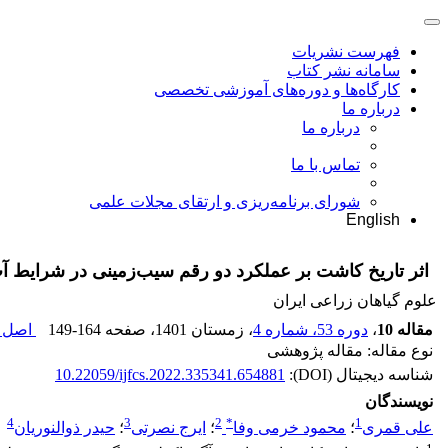
فهرست نشریات
سامانه نشر کتاب
کارگاه‌ها و دوره‌های آموزشی تخصصی
درباره ما
درباره ما
تماس با ما
شورای برنامه‌ریزی و ارتقای مجلات علمی
English
اثر تاریخ کاشت بر عملکرد دو رقم سیب‌زمینی در شرایط آ
علوم گیاهان زراعی ایران
مقاله 10
،
دوره 53، شماره 4
، زمستان 1401
، صفحه
149-164
اصل م
نوع مقاله: مقاله پژوهشی
شناسه دیجیتال (DOI):
10.22059/ijfcs.2022.335341.654881
نویسندگان
4
3
2
*
1
علی قمری
؛
محمود خرمی وفا
؛
ایرج نصرتی
؛
حیدر ذوالنوریان