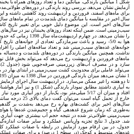
سال اخیر در مقایسه با میانگین دمای بلندمدت در تمام ماه‌های سال 
سال‌های اخیر است. این موضوع دلیل خوبی برای تغییر تاریخ ک
سیب‌زمینی است. ضمن اینکه تعداد روزهای یخبندان نیز در سال‌ها
را نشان می‌دهد. در چهارم ار
هوا به 5/0- رسید و باعث سرمازدگی تعدادی از جوانه‌های تا
جوانه‌های غده‌های سیب‌زمینی شد و تعداد ساقه‌های اصلی را افزای
نداشت. همچنین میانگین بارندگی در دوره‌های بلندمدت و ده‌ساله 
ماه‌های فروردین و اردیبهشت رخ می‌دهد که می‌تواند بخش قابل‌ توجه
ساز
می‌تواند عاملی برای محدودیت کشت سیب‌زمینی در ابتدای بهار در م
به آبیاری داشتند مطابق نمودار ب
افتاد و میزان آن 5/17 میلی‌متر بود، یک‌بار از دور آبیار
خارج از تحمل گیاه است 
به‌طوری که زمان شروع غده­دهی گیاه و حجیم‌شدن غده‌ها با هوا
سیب‌زمینی طولانی‌تر شده در نتیجه حجم آب بیشتری جهت آبیار
شد. جدول 3 نتایج تجزیه واریانس عملکرد و سایر صفات انداز
جدول، در بین ارقام مورد آزمایش در رابطه ‌با صفات عملکرد ک
غده‌های متوسط و کوچک (در سطح 1 درصد)