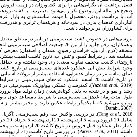
فصل برداشت آن نگرانی‌هایی را برای کشاورزان در زمینه فروش آن
صحیح هر ساله این موضوع تکرار می‌شود. بدین­ترتیب با کشت زودهن
آب، با برداشت زودتر، محصول با قیمت مناسب‌تری به بازار عرض
انبارداری غده‌های بذری در سردخانه و هزینه‌های ترابری و هدررفت
برای کشاورزان در برخواهد داشت.
بررسی‌هایی در خصوص کشت سیب‌زمینی در پاییز در مناطق معتدل و 
و همکاران، رقم جاوید را از بین 26 جمعیت اصل
منطقه (کرج، اردبیل، خراسان رضوی، همدان و اصفهان) معرفی کردند (panah
مشاهده شد در شرایط کمبود و تنش آب، تاریخ کاشت اهمیت بیشتری 
تاریخ‌های کاشت مختلف تفاوت معنی‌داری وجود نداشته و یا حداقل است (
وجود شرایط تنش آبی عملکرد غده‌های سیب‌زمینی در تاریخ کشت ب
دمای مناسب‌تر در زمان غده‌زایی، استفاده بیشتر از نزولات آسمانی
در تاریخ کاشت 20 اسفند عملکرد غده‌های سیب‌زمینی 
(Yazdani
et al
., 2019). کمترشدن عملکرد بیولوژیک سیب‌زمینی د
رشد و نمو و در نتیجه به دلیل کوتاه‌تر­شدن زمان تولید مواد پر
طول مدت‌زمان غده­زایی سیب‌زمینی با شرایط نامساعد جوی به‌و
روبرو می‌شود که با یکدیگر رابطه عکس دارند و تبخیر بیشتر از
(Darabi, 2007;
Tang
et al
داشتند (Parvizi
et al