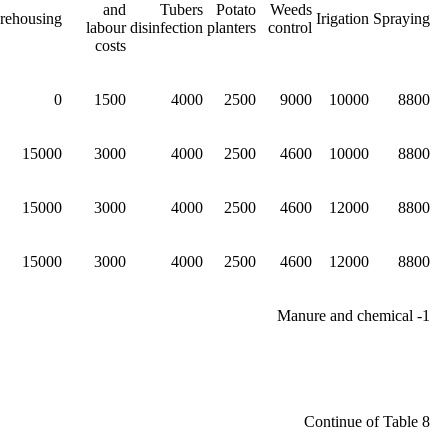
and
Tubers
Potato
Weeds
rehousing
Irigation
Spraying
labour
disinfection
planters
control
costs
0
1500
4000
2500
9000
10000
8800
15000
3000
4000
2500
4600
10000
8800
15000
3000
4000
2500
4600
12000
8800
15000
3000
4000
2500
4600
12000
8800
1- Manure and chemical
Continue of Table 8