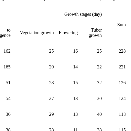
Growth stages (day)
Sum
g to
Tuber
Vegetation growth
Flowering
gence
growth
162
25
16
25
228
165
20
14
22
221
51
28
15
32
126
54
27
13
30
124
36
29
13
40
118
38
28
11
38
115