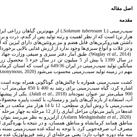
اصل مقاله
مقدمه
سیب‌زمینی (
tuberosum
Solanum
داشتن هیدروکربن‌های قابل هضم و نیز پروتئین‌های دارای لیزین که 
و در غلات و انواع سبزی‌ها وجود ندارد از ارزش غذایی بالایی برخورد
(Waglay
et al
., 2014). طبق آمار دفتر سبزی و صیفی وزارت جه
در سال 1399 با بیش از 
مهم در زمینه تولید سیب‌زمینی محسوب می‌شود (Anonymous, 2020).
کشت سیب‌زمینی همواره با چالش‌های گوناگونی همراه بوده است که
اشاره کرد، گیاه سیب‌زمینی
900 میلی‌متر نیز عنوان نموده‌اند (Jalali
et al
., 2018). یکی از
آب، استفاده از بارندگی‌های پاییز و زمستان، با کشت پاییزه محصولا
سیب‌زمینی با روش آبیاری سطحی، 12
غده‌ها در پاییز می‌توان مراحل آبیاری را از 12 مرحله به چهار مرحله کاهش داد
(Asfarm Meshginshahr
et al
., 2020). ازاین‌رو به نظر می‌رسد بت
مناطق همانند کرمانشاه و مناطق همسان، و در نتیجه با بهره‌گیری از
مصرف آب صرفه‌جویی کرد. با توجه به اینکه غده سیب‌زمینی بسته به ر
سه ماه دوره خواب دارد؛ یعنی مرحله‌ای از رشد فیزیولوژیک غده سی