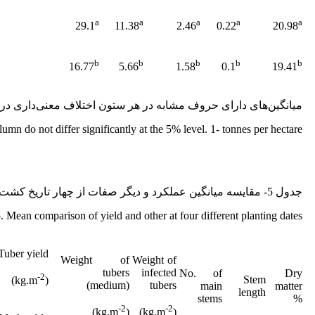
a
a
a
a
a
29.1
11.38
2.46
0.22
20.98
b
b
b
b
b
16.77
5.66
1.58
0.1
19.41
میانگین‌های دارای حروف مشابه در هر ستون اختلاف معنی‌داری در 
lumn do not differ significantly at the 5% level. 1- tonnes per hectare
جدول 5- مقایسه میانگین عملکرد و دیگر صفات از چهار تاریخ کشت مختلف
. Mean comparison of yield and other at four different planting dates
Tuber yield
Weight of
Weight of
tubers
infected
No. of
Dry
-2
Stem
)
(kg.m
(medium)
tubers
main
matter
length
stems
%
-2
-2
)
(kg.m
)
(kg.m