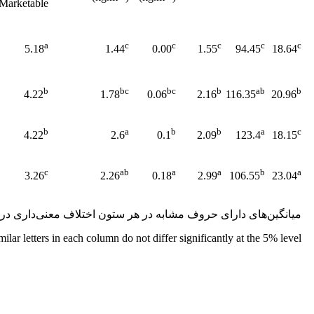
Marketable
a
c
c
c
c
c
5.18
1.44
0.00
1.55
94.45
18.64
b
bc
bc
b
ab
b
4.22
1.78
0.06
2.16
116.35
20.96
b
a
b
b
a
c
4.22
2.6
0.1
2.09
123.4
18.15
c
ab
a
a
b
a
3.26
2.26
0.18
2.99
106.55
23.04
میانگین‌های دارای حروف مشابه در هر ستون اختلاف معنی‌داری در 
lar letters in each column do not differ significantly at the 5% level.