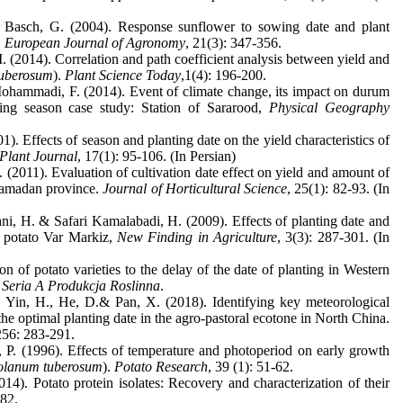
& Basch, G. (2004). Response sunflower to sowing date and plant
.
European Journal of Agronomy
, 21(3): 347-356.
 (2014). Correlation and path coefficient analysis between yield and
tuberosum
).
Plant Science Today
,1(4): 196-200.
ammadi, F. (2014). Event of climate change, its impact on durum
ing season case study: Station of Sararood,
Physical Geography
. Effects of season and planting date on the yield characteristics of
Plant Journal
, 17(1): 95-106. (In Persian)
 (2011). Evaluation of cultivation date effect on yield and amount of
 Hamadan province.
Journal of Horticultural Science
, 25(1): 82-93. (In
ni, H. & Safari Kamalabadi, H. (2009). Effects of planting date and
of potato Var Markiz,
New Finding in Agriculture
, 3(3): 287-301. (In
 of potato varieties to the delay of the date of planting in Western
 Seria A Produkcja Roslinna
.
, Yin, H., He, D.& Pan, X. (2018). Identifying key meteorological
 the optimal planting date in the agro-pastoral ecotone in North China.
256: 283-291.
 P. (1996). Effects of temperature and photoperiod on early growth
olanum
tuberosum
).
Potato Research
, 39 (1): 51-62.
14). Potato protein isolates: Recovery and characterization of their
382.