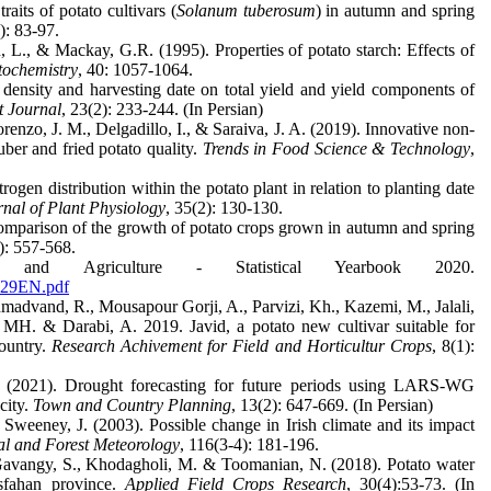
aits of potato cultivars (
Solanum
tuberosum
) in autumn and spring
): 83-97.
n, L., & Mackay, G.R. (1995). Properties of potato starch: Effects of
tochemistry
, 40: 1057-1064.
 density and harvesting date on total yield and yield components of
t Journal
, 23(2): 233-244. (In Persian)
orenzo, J. M., Delgadillo, I., & Saraiva, J. A. (2019). Innovative non-
uber and fried potato quality.
Trends in Food Science & Technology
,
ogen distribution within the potato plant in relation to planting date
rnal of Plant Physiology
, 35(2): 130-130.
mparison of the growth of potato crops grown in autumn and spring
): 557-568.
nd Agriculture - Statistical Yearbook 2020.
329EN.pdf
advand, R., Mousapour Gorji, A., Parvizi, Kh., Kazemi, M., Jalali,
MH. & Darabi, A. 2019. Javid, a potato new cultivar suitable for
country.
Research Achivement for Field and Horticultur Crops
, 8(1):
 (2021). Drought forecasting for future periods using LARS-WG
city.
Town and Country Planning
, 13(2): 647-669. (In Persian)
Sweeney, J. (2003). Possible change in Irish climate and its impact
al and Forest Meteorology
, 116(3-4): 181-196.
, Gavangy, S., Khodagholi, M. & Toomanian, N. (2018). Potato water
Isfahan province.
Applied Field Crops Research
, 30(4):53-73. (In