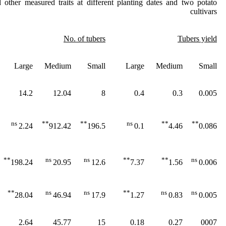
 other measured traits at different planting dates and two potato
cultivars
No. of tubers
Tubers yield
Large
Medium
Small
Large
Medium
Small
14.2
12.04
8
0.4
0.3
0.005
ns
**
**
ns
**
**
2.24
912.42
196.5
0.1
4.46
0.086
**
ns
ns
**
**
ns
198.24
20.95
12.6
7.37
1.56
0.006
**
ns
ns
**
ns
ns
28.04
46.94
17.9
1.27
0.83
0.005
2.64
45.77
15
0.18
0.27
0007