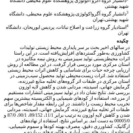
دانشیار گروه اگرو اگولوژی پژوهشکده علوم محیطی دانشگاه
شهید بهشتی
3
دانشیار گروه آگرواکولوژی،پژوهشکده علوم محیطی، دانشگاه
شهید بهشتی،تهران
4
استادیار گروه زراعت و اصلاح نباتات، پردیس ابوریحان، دانشگاه
تهران
چکیده
در سال­های اخیر بحث بر سر پایداری محیط زیستی تولیدات
کشاورزی به‌طور گسترده­ای افزایش‌یافته است. در این راستا
اثرات محیط­زیستی تولید سیب­زمینی به روش نیمه مکانیزه در
استان مرکزی مورد بررسی قرار گرفت. در این مطالعه از روش
ارزیابی چرخه حیات برای شناسایی و کاهش اثرات محیط زیستی
استفاده شد. اثرات زیست‌محیطی تولید محصول سیب‌زمینی در
استان مرکزی در طبقات اثر گروه‌های تخلیه منابع غیرزنده،
گرمایش جهانی، اسیدیته، مردابی شدن و کاهش لایه اوزون
بررسی شد. نتایج نشان داد در تولید سیب­زمینی انتشارات مستقیم
از مزرعه، استفاده از کودهای شیمیایی و الکتریسیته بیشترین سهم
تخریب محیط زیست را داشتند. در این رابطه مقدار شاخص‌ها برای
طبقات اثر تخلیه منابع غیرزنده، گرمایش جهانی، اسیدیته، مردابی
شدن و کاهش لایه اوزون به ترتیب برابر 11/1، 89/152، 90/1، 87/0 و
00005/0 به دست آمد. بر اساس نتایج، استفاده از نهاده‌های
ارگانیک، کشاورزی دقیق، مصرف بهینه کودها و سموم شیمیایی،
استفاده از روش‌های نوین آبیاری و فنّاوری‌های پربازده و