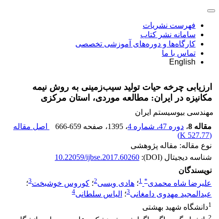
فهرست نشریات
سامانه نشر کتاب
کارگاه‌ها و دوره‌های آموزشی تخصصی
تماس با ما
English
ارزیابی چرخه حیات تولید سیب‌زمینی ‌به روش نیمه
مکانیزه در ایران: مطالعه موردی، استان مرکزی
مهندسی بیوسیستم ایران
مقاله 8
،
دوره 47، شماره 4
، 1395
، صفحه
666-659
اصل مقاله
)
527.77 K
(
نوع مقاله: مقاله پژوهشی
شناسه دیجیتال (DOI):
10.22059/ijbse.2017.60260
نویسندگان
3
2
1
*
علیرضا شاه محمدی
؛
هادی ویسی
؛
کوروس خوشبخت
؛
4
3
عبدالمجید مهدوی دامغانی
؛
الیاس سلطانی
1
دانشگاه شهید بهشتی
2