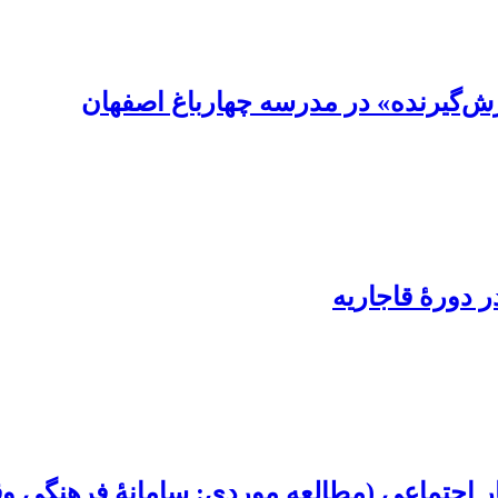
‌ش‌گیرنده» در مدرسه چهارباغ اصفهان
 دورۀ قاجاریه
ی (مطالعه موردی: سامانۀ فرهنگی وقف در سال‌ها‌ی 250