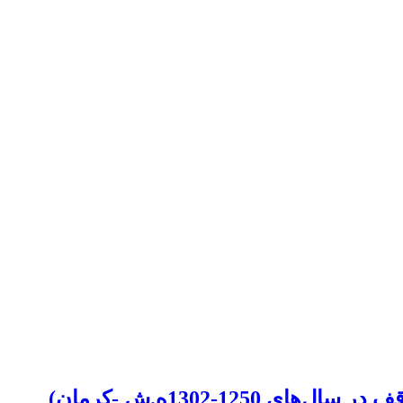
1-1302ه.ش -کرمان)