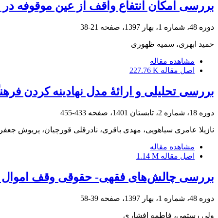
بررسی امکان انتفاع واقف از عین موقوفه در ف
دوره 48، شماره 1، بهار 1397، صفحه
21-38
حمید ابهری، سمیه ظهوری
مشاهده مقاله
اصل مقاله
227.76 K
بررسی تحلیلی و ارائۀ مدل نهادینه کردن فره
دوره 18، شماره 2، تابستان 1401، صفحه
433-455
نازیلا عامری سیاهویی، مهدی باقری، نادرقلی قورچیان، پریوش جعف
مشاهده مقاله
اصل مقاله
1.14 M
بررسی چالش‌های فقهی- حقوقی وقف اموال دا
دوره 48، شماره 1، بهار 1397، صفحه
39-58
ولی رستمی، فاطمه افشاری