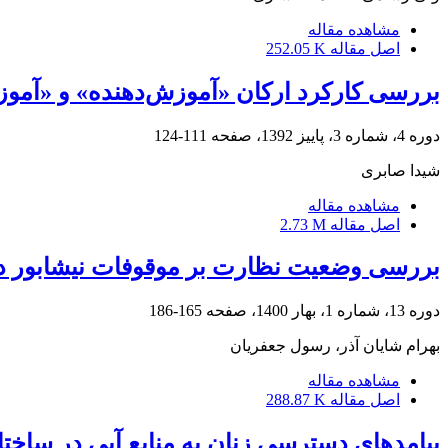
مشاهده مقاله
اصل مقاله
252.05 K
بررسی کارکرد ارکان «آموزش‌دهنده» و «آموز
دوره 4، شماره 3، پاییز 1392، صفحه
111-124
شیدا صابری
مشاهده مقاله
اصل مقاله
2.73 M
بررسی وضعیت نظارت بر موقوفات نیشابور در
دوره 13، شماره 1، بهار 1400، صفحه
165-186
بهرام شایان آذر، رسول جعفریان
مشاهده مقاله
اصل مقاله
288.87 K
پیامدهای دسترسی زنان به منابع آبی در ساختار اجتماع