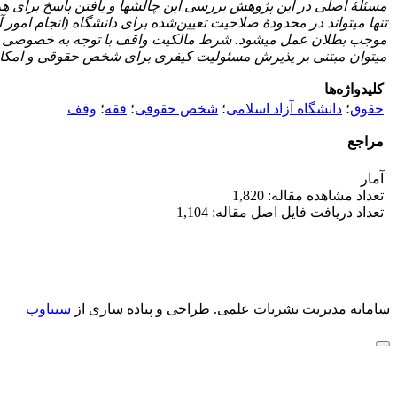
مسئلۀ اصلی در این پژوهش بررسی این چالش­ها و یافتن پاسخ برای ه
تنها می­تواند در محدودۀ صلاحیت تعیین‌شده برای دانشگاه (انجام ا
موجب بطلان عمل می­شود. شرط مالکیت واقف با توجه به خصوصی بودن 
می­توان مبتنی بر
پذیرش مسئولیت کیفری برای شخص حقوقی و امکان 
کلیدواژه‌ها
حقوق
؛
دانشگاه آزاد اسلامی
؛
شخص حقوقی
؛
فقه
؛
وقف
مراجع
آمار
تعداد مشاهده مقاله: 1,820
تعداد دریافت فایل اصل مقاله: 1,104
سامانه مدیریت نشریات علمی.
طراحی و پیاده سازی از
سیناوب