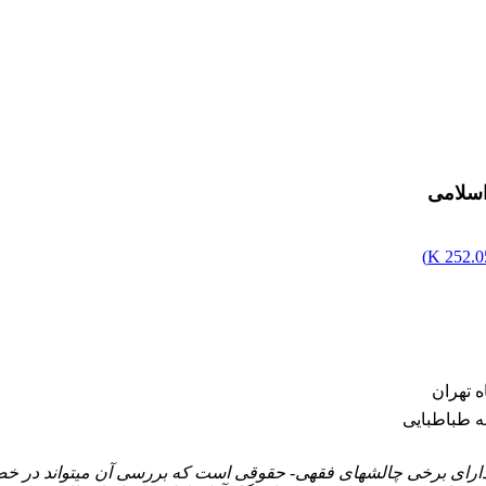
اسلامی
)
252.05
 تهران
 طباطبایی
دارای برخی چالش­های فقهی- حقوقی است که بررسی آن می­تواند در 