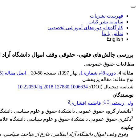
فهرست نشریات
سامانه نشر کتاب
کارگاه‌ها و دوره‌های آموزشی تخصصی
تماس با ما
English
بررسی چالش‌های فقهی- حقوقی وقف اموال دانشگاه آزاد 
مطالعات حقوق خصوصی
مقاله 4
،
دوره 48، شماره 1
، بهار 1397
، صفحه
39-58
اصل مقاله (
 K
نوع مقاله: مقاله پژوهشی
شناسه دیجیتال (DOI):
10.22059/jlq.2018.127880.1006634
نویسندگان
2
1
*
ولی رستمی
؛
فاطمه افشاری
1
دانشیار گروه حقوق عمومی دانشکدۀ حقوق و علوم سیاسی دانشگاه
2
دکتری حقوق عمومی دانشکدۀ حقوق و علوم سیاسی دانشگاه علامه
چکیده
وقوع وقف اموال دانشگاه آزاد اسلامی، فارغ از مباحث سیاسی، 