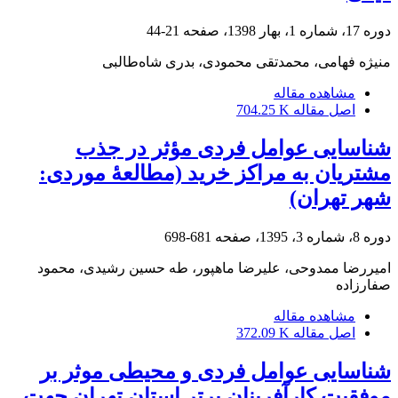
دوره 17، شماره 1، بهار 1398، صفحه
21-44
منیژه فهامی، محمدتقی محمودی، بدری شاه‌طالبی
مشاهده مقاله
اصل مقاله
704.25 K
شناسایی عوامل فردی مؤثر در جذب
مشتریان به مراکز خرید (مطالعۀ موردی:
شهر تهران)
دوره 8، شماره 3، 1395، صفحه
681-698
امیررضا ممدوحی، علیرضا ماهپور، طه حسین رشیدی، محمود
صفارزاده
مشاهده مقاله
اصل مقاله
372.09 K
شناسایی عوامل فردی و محیطی موثر بر
موفقیت کارآفرینان برتر استان تهران جهت