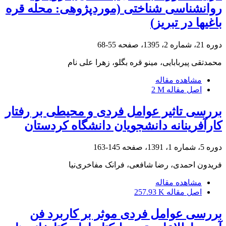
روانشناسی شناختی (موردپژوهی: محله قره
باغیها در تبریز)
دوره 21، شماره 2، 1395، صفحه
55-68
محمدتقی پیربابایی، مینو قره بگلو، زهرا علی نام
مشاهده مقاله
اصل مقاله
2 M
بررسی تاثیر عوامل فردی و محیطی بر رفتار
کارآفرینانه دانشجویان دانشگاه کردستان
دوره 5، شماره 1، 1391، صفحه
145-163
فریدون احمدی، رضا شافعی، فرانک مفاخری‌نیا
مشاهده مقاله
اصل مقاله
257.93 K
بررسی عوامل فردی موثر بر کاربرد فن