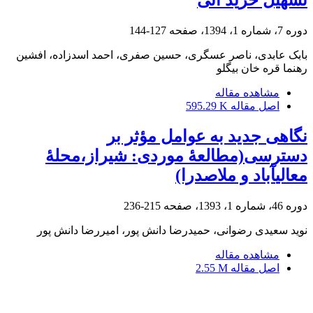
تسهیل خرید آنی
دوره 7، شماره 1، 1394، صفحه
127-144
بابک عابدی، ناصر عسگری، حسین صفری، احمد اسدزاده، افشین
رهنما قره خان بیگلو
مشاهده مقاله
اصل مقاله
595.29 K
نگاهی جدید به عوامل مؤثر بر
دسترسی(مطالعۀ موردی: شیراز،محلۀ
معالی‎آباد و ملاصدرا)
دوره 46، شماره 1، 1393، صفحه
215-236
نوید سعیدی رضوانی، حمیدرضا دانش پور، امیررضا دانش پور
مشاهده مقاله
اصل مقاله
2.55 M