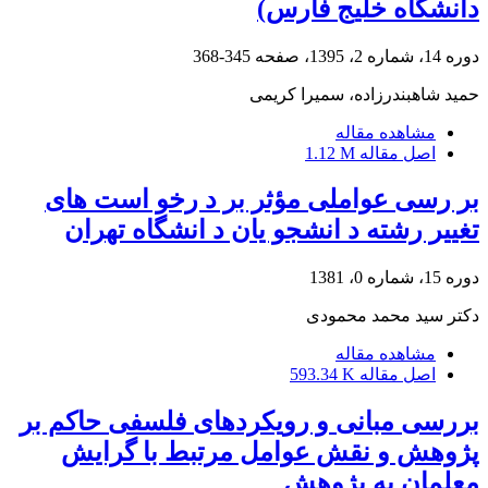
دانشگاه خلیج فارس)
دوره 14، شماره 2، 1395، صفحه
345-368
حمید شاهبندرزاده، سمیرا کریمی
مشاهده مقاله
اصل مقاله
1.12 M
بر رسی عواملی مؤثر بر د رخو است های
تغییر رشته د انشجو یان د انشگاه تهران
دوره 15، شماره 0، 1381
دکتر سید محمد محمودی
مشاهده مقاله
اصل مقاله
593.34 K
بررسی مبانی و رویکردهای فلسفی حاکم بر
پژوهش و نقش عوامل مرتبط با گرایش
معلمان به پژوهش