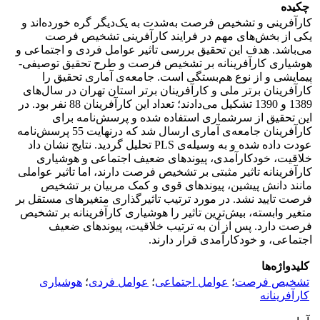
چکیده
کارآفرینی و تشخیص فرصت به‌شدت به یک‌دیگر گره خورده‌اند و
یکی از بخش‌های مهم در فرایند کارآفرینی تشخیص فرصت
می‌باشد. هدف این تحقیق بررسی تاثیر عوامل فردی و اجتماعی و
هوشیاری کارآفرینانه بر تشخیص فرصت و طرح تحقیق توصیفی-
پیمایشی و از نوع هم‌بستگی است. جامعه‌ی آماری تحقیق را
کارآفرینان برتر ملی و کارآفرینان برتر استان تهران در سال‌های
1389 و 1390 تشکیل می‌دادند؛ تعداد این کارآفرینان 88 نفر بود. در
این تحقیق از سرشماری استفاده شده و پرسش‌نامه برای
کارآفرینان جامعه‌ی آماری ارسال شد که درنهایت 55 پرسش‌نامه
عودت داده شده و به وسیله‌ی PLS تحلیل گردید. نتایج نشان داد
خلاقیت، خودکارآمدی، پیوندهای ضعیف اجتماعی و هوشیاری
کارآفرینانه تاثیر مثبتی بر تشخیص فرصت دارند، اما تاثیر عواملی
مانند دانش پیشین، پیوندهای قوی و کمک مربیان بر تشخیص
فرصت تایید نشد. در مورد ترتیب تاثیرگذاری متغیرهای مستقل بر
متغیر وابسته، بیش‌ترین تاثیر را هوشیاری کارآفرینانه بر تشخیص
فرصت دارد. پس از آن به ترتیب خلاقیت، پیوندهای ضعیف
اجتماعی، و خودکارآمدی قرار دارند.
کلیدواژه‌ها
تشخیص فرصت
؛
عوامل اجتماعی
؛
عوامل فردی
؛
هوشیاری
کارآفرینانه