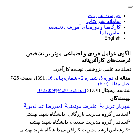
فهرست نشریات
سامانه نشر کتاب
کارگاه‌ها و دوره‌های آموزشی تخصصی
تماس با ما
English
الگوی عوامل فردی و اجتماعی موثر بر تشخیص
فرصت‌های کارآفرینانه
فصلنامه علمی پژوهشی توسعه کارآفرینی
مقاله 1
،
دوره 5، شماره 2 - شماره پیاپی 16
، 1391
، صفحه
7-25
اصل مقاله (
0 K
)
شناسه دیجیتال (DOI):
10.22059/jed.2012.28538
نویسندگان
3
2
1
شهریار عزیزی
؛
علیرضا موتمنی
؛
امیررضا عبداله‌پور
1
استادیار گروه مدیریت بازرگانی، دانشگاه شهید بهشتی
2
استادیار گروه مدیریت صنعتی، دانشگاه شهید بهشتی
3
کارشناس ارشد مدیریت کارآفرینی دانشگاه شهید بهشتی