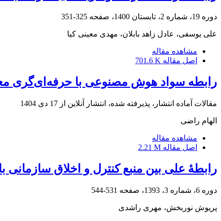
دوره 19، شماره 2، تابستان 1400، صفحه
325-351
علی یوسفی، عادل زاهد بابلان، مهدی معینی کیا
مشاهده مقاله
اصل مقاله
701.6 K
رابطه سواد هوش مصنوعی با حرفه‌ای‌گری معل
مقالات آماده انتشار، پذیرفته شده، انتشار آنلاین از
17 دی 1404
الهام راضی
مشاهده مقاله
اصل مقاله
2.21 M
رابطۀ علی بین منبع کنترل و اخلاق سازمانی ب
دوره 6، شماره 3، 1393، صفحه
531-544
پریوش نوربخش، مهری راشدی