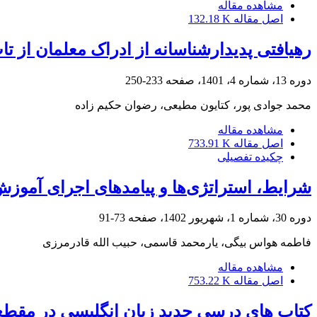
مشاهده مقاله
اصل مقاله
132.18 K
رهیافتی پدیدارشناسانه از ادراک معلمان از ت
دوره 13، شماره 4، 1401، صفحه
233-250
محمد جوادی پور، کتایون مطیعی، رضوان حکیم زاده
مشاهده مقاله
اصل مقاله
733.91 K
چکیده تفصیلی
شرایط، استراتژی‌ها و پیامدهای اجرای آموزش
دوره 30، شماره 1، شهریور 1402، صفحه
73-91
فاطمه هواس بیگی، یارمحمد قاسمی، حبیب الله قادرمرزی
مشاهده مقاله
اصل مقاله
753.22 K
کتاب های درسی جدید زبان انگلیسی در مقطع 