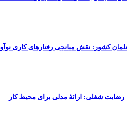
مان کشور: نقش میانجی رفتارهای کاری نوآور
ا رضایت شغلی: ارائۀ مدلی برای محیط کار