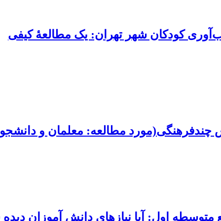
اب‌آوری کودکان شهر تهران: یک مطالعۀ کیفی
 چندفرهنگی(مورد مطالعه: معلمان و دانشجو- م
متوسطه اول: آیا نیازهای دانش آموزان دید