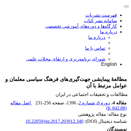
فهرست نشریات
سامانه نشر کتاب
کارگاه‌ها و دوره‌های آموزشی تخصصی
درباره ما
درباره ما
تماس با ما
شورای برنامه‌ریزی و ارتقای مجلات علمی
English
مطالعۀ پیمایشی جهت‌گیری‌های فرهنگ سیاسی معلمان و
عوامل مرتبط با آن
مطالعات و تحقیقات اجتماعی در ایران
مقاله 4
،
دوره 6، شماره 2
، 1396
، صفحه
231-256
اصل مقاله
)
842.88 K
(
نوع مقاله: مقاله پژوهشی
شناسه دیجیتال (DOI):
10.22059/jisr.2017.203912.340
نویسندگان