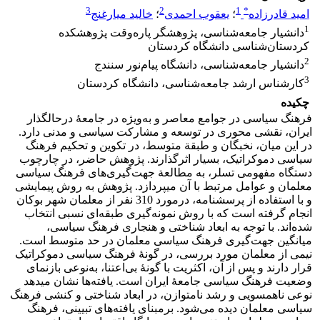
3
2
1
*
امید قادرزاده
؛
یعقوب احمدی
؛
خالید میارغنج
1
دانشیار جامعه‌شناسی، پژوهشگر پاره‌وقت پژوهشکده
کردستان‌شناسی دانشگاه کردستان
2
دانشیار جامعه‌شناسی، دانشگاه پیام‌نور سنندج
3
کارشناس ارشد جامعه‌شناسی، دانشگاه کردستان
چکیده
فرهنگ سیاسی در جوامع معاصر و به‌ویژه در جامعۀ درحال­گذار
ایران، نقشی محوری در توسعه و مشارکت سیاسی و مدنی دارد.
در این میان، نخبگان و طبقة متوسط، در تکوین و تحکیم فرهنگ
سیاسی دموکراتیک، بسیار اثرگذارند. پژوهش حاضر، در چارچوب
دستگاه مفهومی تسلر، به مطالعة جهت‌گیری‌های فرهنگ سیاسی
معلمان و عوامل مرتبط با آن می­پردازد. پژوهش به روش پیمایشی
و با استفاده از پرسشنامه، درمورد 310 نفر از معلمان شهر بوکان
انجام گرفته است که با روش نمونه‌گیری طبقه‌ای نسبی انتخاب
شده‌اند. با توجه به ابعاد شناختی و هنجاری فرهنگ سیاسی،
میانگین جهت‌گیری فرهنگ سیاسی معلمان در حد متوسط است.
نیمی از معلمان مورد بررسی، در گونۀ فرهنگ سیاسی دموکراتیک
قرار دارند و پس از آن، اکثریت با گونۀ بی‌اعتنا، به‌نوعی بازنمای
وضعیت فرهنگ سیاسی جامعۀ ایران است. یافته‌ها نشان می­دهد
نوعی ناهمسویی و رشد نامتوازن، در ابعاد شناختی و کنشی فرهنگ
سیاسی معلمان دیده می‌شود. برمبنای یافته‌های تبیینی، فرهنگ