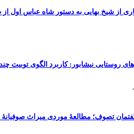
«کاری از شیخ بهایی به دستور شاه عباس اول از
های روستایی نیشابور: کاربرد الگوی توبیت چ
فتمان تصوف؛ مطالعۀ موردی میراث صوفیانۀ اب