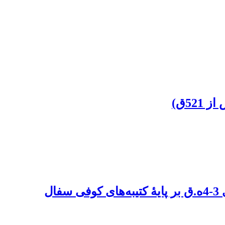
52ق)
ل