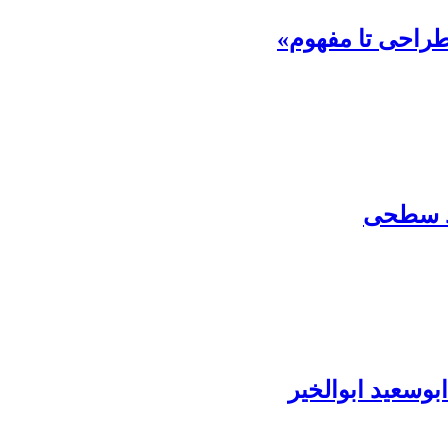
 طراحی تا مفهوم»
ند سطحی
وسعید ابوالخیر