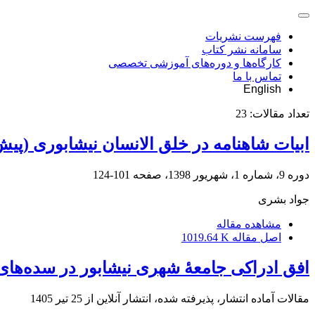
فهرست نشریات
سامانه نشر کتاب
کارگاه‌ها و دوره‌های آموزشی تخصصی
تماس با ما
English
تعداد مقالات:
23
ابیات شاهنامه در خلق الانسان نیشابوری (پیش از 1
دوره 9، شماره 1، شهریور 1398، صفحه
101-124
جواد بشری
مشاهده مقاله
اصل مقاله
1019.64 K
افق ادراکی جامعۀ شهری نیشابور در سده‌های 3-4ه.ق بر پایۀ کتیبه‌های کوفی سفا
مقالات آماده انتشار، پذیرفته شده، انتشار آنلاین از
25 تیر 1405