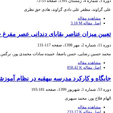
دوره 3، شماره 4، زمستان 1391، صفحه
53-72
علی گراوند، مظفر علی دادی گراوند، هادی حق نظری
مشاهده مقاله
اصل مقاله
3.18 M
تعیین میزان عناصر بقایای دندانی عصر مفرغ 
دوره 11، شماره 2، مهر 1398، صفحه
117-131
محمد حسین رضایی، حسن باصفا، حمیده سادات محمدی پور، نرگس ه
مشاهده مقاله
اصل مقاله
858.42 K
جایگاه و کارکرد مدرسه بیهقیه در نظام آموز
دوره 53، شماره 1، شهریور 1399، صفحه
181-193
الهام فلاح پور، محمد سپهری
مشاهده مقاله
اصل مقاله
233.17 K