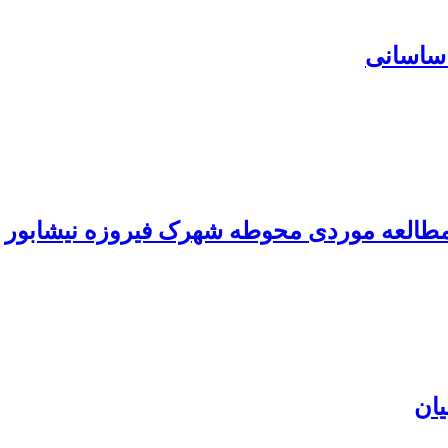
 ساسانی
:مطالعه موردی محوطه شهرک فیروزه نیشابور
یان