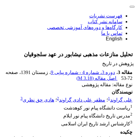
فهرست نشریات
سامانه نشر کتاب
کارگاه‌ها و دوره‌های آموزشی تخصصی
تماس با ما
English
تحلیل منازعات مذهبی نیشابور در عهد سلجوقیان
پژوهش در تاریخ
مقاله 3
،
دوره 3، شماره 4 - شماره پیاپی 9
، زمستان 1391
، صفحه
53-72
اصل مقاله (
3.18 M
)
نوع مقاله: مقاله پژوهشی
نویسندگان
3
2
1
علی گراوند
؛
مظفر علی دادی گراوند
؛
هادی حق نظری
1
ریاست دانشگاه پیام نور کوهدشت
2
مدرس تاریخ دانشگاه پیام نور ایلام
3
کارشناس ارشد تاریخ ایران اسلامی
چکیده