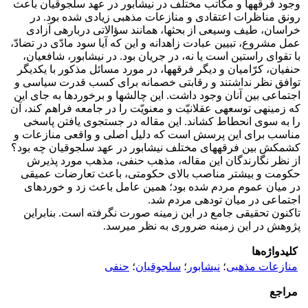
وجود فرقه­ها و مکاتب مختلف در نیشابور در عهد سلجوقیان باعث
رونق مناظرات اعتقادی و منازعات مذهبی زیادی شده بود. در
خراسان، طیف وسیعی از بحث­ها، همانند سؤالاتی درباره­ی آزادی
عمل مشروع، تبیین عبادت زاهدانه و این که آیا سود مادّی در تضادّ،
با تقوای راستین است یا نه، در جریان بود. در نیشابور، شافعیان،
حنفیان، کرّامیان و دیگر فرقه­ها، در مورد مسائل مذکور با یکدیگر
توافق نظر نداشتند و رقابتی خصمانه برای کسب قدرت سیاسی و
اجتماعی بین آنان وجود داشت. این چالش­ها و برخوردها به جای این
که زمینه­ی توسعه­ی عقلانیّت و معنویّت را در جامعه فراهم کند، آن
را به سوی انحطاط کشاند. این مقاله در جستجوی یافتن پاسخی
مناسب برای این پرسش است که دلیل اصلی و واقعی منازعات و
کشمکش بین فرقه­های مختلف نیشابور در عهد سلجوقیان چه بود؟
از نظر نگارندگان این مقاله، مذهب حنفی، مذهب مورد پذیرش
حکومت و بیش­تر مناصب بالای حکومتی، باعث تعارضات عمیقی
در میان عموم مردم شده بود؛ همین عامل باعث زد و خوردهای
اجتماعی در میان توده­ی مردم شد.
تاکنون تحقیقی جامع در این زمینه صورت نگرفته است. بنابراین
پژوهش در این زمینه ضروری به نظر می­رسد.
کلیدواژه‌ها
منازعات مذهبی
؛
نیشابور
؛
سلجوقیان
؛
حنفی
مراجع