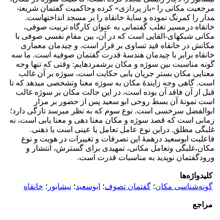
مرجعیت مکانی را «باز پردازی» کرده وحاکمیت گفتمان شریعت­
مدار را کم­رنگ نموده و سایۀ خانقاه را بر مسجد انداخته­است.
خانقاه درمسیر تغلب گفتمانی به عنوان کارگاه تربیت صوفی،
مکانی شبکه­ای-القایی است که در آن، بین مقام نفسی صوفی با
مکانش در خانقاه قید تساوی بر قرار است. و چیدمان معماری
خانقاه برابر با چیدمان هندسۀ قدرت گفتمان صوفیه است. ما سه
گونه مناسبت بین سوژه و مکان برشمرده­ایم: وقتی که تنها وجه
معنایی مکان بستر جریان یابی حکایت است، سوژه بر آن غالب
است. گاهی وجه زایندۀ مکان به سوژه معنا وتشخصی می­دهد که تا
قبل از آن فاقد آن بوده است، در این حالت مکان بر سوژه غالب
است نمونۀ آن بسط روحی ابو سعید پس از حضور بر مزار
ابوالفضل سرخسی است. نوع سوم که به نظر می­رسد تازگی دارد؛
زمانی است که قصد سوژه و مکان معنا دهی و معنا یابی است، نه
غلبگی مطلق. دراین نوع عامل تعامل یا عینی است یا ذهنی.
فاعلیت ابوسعید درهمۀ این تصرفات و تغییرات در هویت و نوع
مکان،غلبگی وتعامل مکانی، تمهیدی برای گسترش، انتشار و
ورودگفتمان نوپدید به مناسبات قدرت است.
کلیدواژه‌ها
گونه‌شناسی مکان
؛
گفتمان تصوف
؛
ابوسعید
؛
نیشابور
؛
خانقاه
مراجع