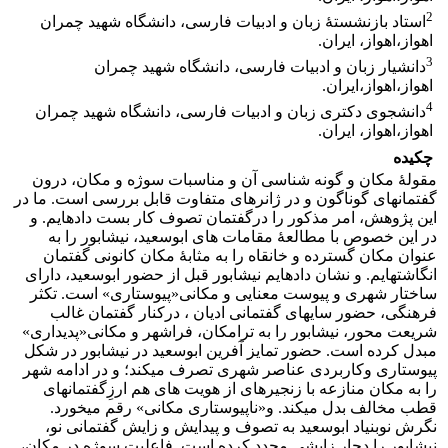
2
استاد بازنشستۀ زبان و ادبیات فارسی، دانشگاه شهید چمران
اهواز،اهواز، ایران.
3
دانشیار زبان و ادبیات فارسی، دانشگاه شهید چمران
اهواز،اهواز،ایران.
4
دانشجوی دکتری زبان و ادبیات فارسی، دانشگاه شهید چمران
اهواز،اهواز، ایران.
چکیده
مقولۀ مکان و گونه شناسی آن و مناسبات سوژه و مکان، درون
گفتمان­های گوناگون و در ژانر­های متفاوت قابل بررسی است. ما در
این پژوهش، امر مذکور را درگفتمان تصوف کار بست داده­ایم. و
در این خصوص با مطالعۀ مقامات ­های ابوسعید، نیشابور را به
عنوان مکان گسترده و خانقاه را به مثابۀ مکان کانونی گفتمان
انگاشته­ایم. و نشان داده­ایم نیشابور قبل از حضور ابوسعید، دارای
ساختار شهری و پیوست معنایی و مکانی«پیوستاری» است. تکثر
فرهنگی، حضور سایه­ای گفتمانی ادیان ، درکنار گفتمان غالب
شریعت محور، نیشابور را به ترامکان، فراشهر و مکانی«پدیداری»
مبدل کرده است. حضور تمایز آفرین ابوسعید در نیشابور در شکل
پیوستاری وکاربردی عناصر شهری تصرف می­کند؛ و در ادامه شهر
را به مکان منازعه با زنجیره­ای از هویت ­های هم ارزِگفتمان­های
قطب مخالف بدل می­کند. و«نا­پیوستاری مکانی» رقم می­خورد.
نگرش نوبنیاد ابوسعید به تصوف و پیدایش و زایش گفتمانی نو،
نیشابور را دچار زایشی مجدد کرده­ است. فاعلیت سوژه در مکان،