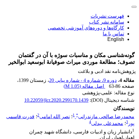
فهرست نشریات
سامانه نشر کتاب
کارگاه‌ها و دوره‌های آموزشی تخصصی
تماس با ما
English
گونه‌شناسی مکان و مناسبات سوژه با آن در گفتمان
تصوف؛ مطالعۀ موردی میراث صوفیانۀ ابوسعید ابوالخیر
پژوهش‌نامه نقد ادبی و بلاغت
مقاله 4
،
دوره 9، شماره 4 - شماره پیاپی 20
، زمستان 1399
،
صفحه
63-86
اصل مقاله (
1.05 M
)
نوع مقاله: علمی-پژوهشی
شناسه دیجیتال (DOI):
10.22059/jlcr.2020.299170.1439
نویسندگان
2
1
*
محمدرضا صالحی مازندرانی
؛
نصر الله امامی
؛
قدرت قاسمی
4
3
پور
؛
محمدعلی بیدلی
1
دانشیار زبان و ادبیات فارسی، دانشگاه شهید چمران
اهواز،اهواز، ایران.