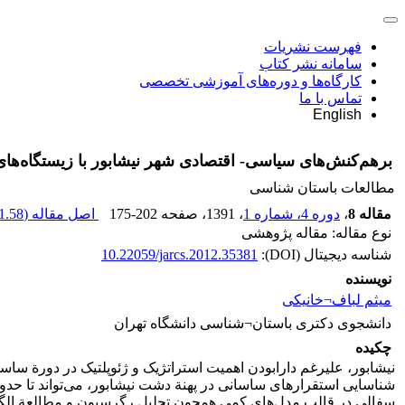
فهرست نشریات
سامانه نشر کتاب
کارگاه‌ها و دوره‌های آموزشی تخصصی
تماس با ما
English
برهم‌کنش‌های سیاسی- اقتصادی شهر نیشابور با زیستگاه‌ه
مطالعات باستان شناسی
مقاله 8
،
دوره 4، شماره 1
، 1391
، صفحه
175-202
اصل مقاله (
.58 K
نوع مقاله: مقاله پژوهشی
شناسه دیجیتال (DOI):
10.22059/jarcs.2012.35381
نویسنده
میثم لباف¬خانیکی
دانشجوی دکتری باستان¬شناسی دانشگاه تهران
چکیده
نیشابور، علیرغم دارابودن اهمیت استراتژیک و ژئوپلتیک در دورة ساس
شناسایی استقرارهای ساسانی در پهنة دشت نیشابور، می‌تواند تا حدو
سفالی در قالب مدل‌های کمی همچون تحلیل رگرسیون و مطالعة الگوی ا