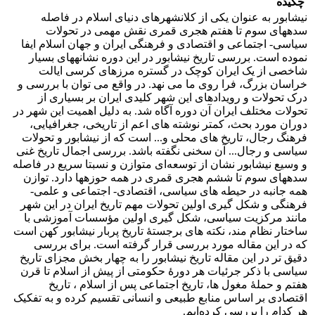
چکیده
نیشابور به عنوان یکی از کلانشهرهای دنیای اسلام در فاصله
سده‎های سوم تا هفتم هجری قمری نقش مهمی در تحولات
سیاسی- اجتماعی و اقتصادی و فرهنگی ایران و جهان اسلام ایفا
نموده است. بررسی تاریخ نیشابور در این دوره نشانه‎های بسیار
شاخصی از یک ایران کوچک در گستره مرزهای کرسی ایالت
خراسان بزرگ، فرا روی ما می ‎نهد. در واقع می ‎توان با بررسی و
درک تحولات و رویدادهای این شهر کلیدی ایران بر بسیاری از
تحولات مختلف ایران آن دوره آگاه شد. به دلیل اهمیت این شهر در
دوران مورد بحث، کمتر نوشته ه‎ای اعم از تاریخی، جغرافیایی،
فرهنگ رجال، تاریخ های محلی و... است که از نیشابور و تحولات
سیاسی و رجال... آن سخنی نگفته باشد. بررسی اجمال تاریخ غنی
و وسیع نیشابور نشان از توسعه‌ای متوازن و نسبتا سریع در فاصله
سده‎های سوم تا ششم هجری قمری در همه حوزه‎ها دارد.
توازن
همه جانبه در حیطه های سیاسی، اقتصادی- اجتماعی و علمی-
فرهنگی و شکل گیری اولین تحولات مهم تاریخ ایران در این شهر
مانند مرکزیت سیاسی، شکل گیری اولین مؤسسات آموزشی با
ساختار نظام مند، نکته های برجستۀ تاریخ پربار نیشابور کهن است
که در این مقاله مورد بررسی قرار گرفته است. برای بررسی
دقیق ‎تر در این مقاله تاریخ نیشابور را به چهار بخش مجزای تاریخ
سیاسی با ذکر جرئیات هر دورۀ حکومتی از پیش از اسلام تا قرن
هفتم و حملۀ مغول ها، تاریخ اجتماعی پس از اسلام ، تاریخ
اقتصادی بر اساس منابع طبیعی و انسانی تقسیم کرده و به تفکیک
هر کدام را بررسی کرده‌ایم.