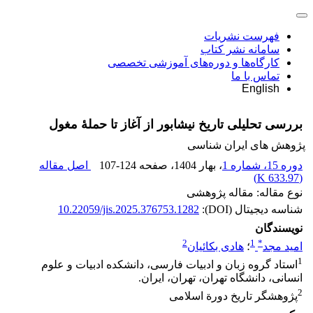
فهرست نشریات
سامانه نشر کتاب
کارگاه‌ها و دوره‌های آموزشی تخصصی
تماس با ما
English
بررسی تحلیلی تاریخ نیشابور از آغاز تا حملۀ مغول
پژوهش های ایران شناسی
دوره 15، شماره 1
، بهار 1404
، صفحه
107-124
اصل مقاله
)
633.97 K
(
نوع مقاله: مقاله پژوهشی
شناسه دیجیتال (DOI):
10.22059/jis.2025.376753.1282
نویسندگان
2
1
*
امید مجد
؛
هادی بکائیان
1
استاد گروه زبان و ادبیات فارسی، دانشکده ادبیات و علوم
انسانی، دانشگاه تهران، تهران، ایران.
2
پژوهشگر تاریخ دورة اسلامی