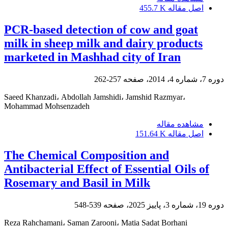
اصل مقاله
455.7 K
PCR-based detection of cow and goat
milk in sheep milk and dairy products
marketed in Mashhad city of Iran
دوره 7، شماره 4، 2014، صفحه
257-262
Saeed Khanzadi، Abdollah Jamshidi، Jamshid Razmyar،
Mohammad Mohsenzadeh
مشاهده مقاله
اصل مقاله
151.64 K
The Chemical Composition and
Antibacterial Effect of Essential Oils of
Rosemary and Basil in Milk
دوره 19، شماره 3، پاییز 2025، صفحه
539-548
Reza Rahchamani، Saman Zarooni، Matia Sadat Borhani