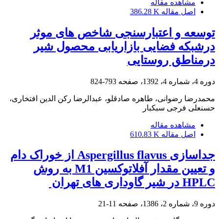
مشاهده مقاله
اصل مقاله
386.28 K
توسعه و اعتبارسنجی شاخص های موثر
درشبکه فضایی بازاریابی محصول شیر
درمناطق روستایی
دوره 4، شماره 4، 1392، صفحه
793-824
محمدرضا رضوانی، طاهره صادقلو، عبدالرضا رکن الدین افتخاری،
حسنعلی فرجی سبکبار
مشاهده مقاله
اصل مقاله
610.83 K
جداسازی ‏Aspergillus flavus‏ از خوراک دام
و تعیین مقدار آفلاتوکسین ‏M1‎‏ به روش
دوره 9، شماره 2، 1386، صفحه
11-21