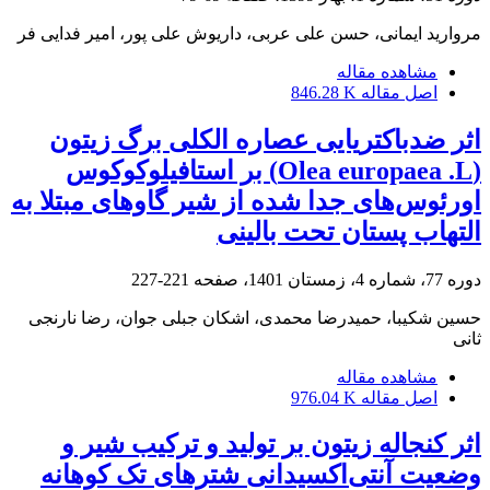
مروارید ایمانی، حسن علی عربی، داریوش علی پور، امیر فدایی فر
مشاهده مقاله
اصل مقاله
846.28 K
اثر ضد‌‌باکتریایی عصاره الکلی برگ زیتون
(Olea europaea .L) بر استافیلوکوکوس
اورئوس‌های جدا شده از شیر گاوهای مبتلا به
التهاب پستان تحت بالینی
دوره 77، شماره 4، زمستان 1401، صفحه
221-227
حسین شکیبا، حمیدرضا محمدی، اشکان جبلی جوان، رضا نارنجی
ثانی
مشاهده مقاله
اصل مقاله
976.04 K
اثر کنجاله زیتون بر تولید و ترکیب شیر و
وضعیت آنتی‌اکسیدانی شترهای تک کوهانه