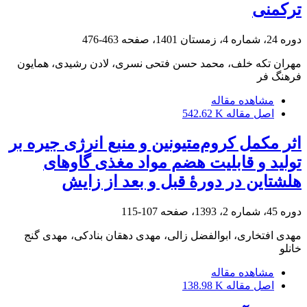
ترکمنی
دوره 24، شماره 4، زمستان 1401، صفحه
463-476
مهران تکه خلف، محمد حسن فتحی نسری، لادن رشیدی، همایون
فرهنگ فر
مشاهده مقاله
اصل مقاله
542.62 K
اثر مکمل کروم‌متیونین و منبع انرژی جیره بر
تولید و قابلیت هضم مواد مغذی گاوهای
هلشتاین در دورۀ قبل و بعد از زایش
دوره 45، شماره 2، 1393، صفحه
107-115
مهدی افتخاری، ابوالفضل زالی، مهدی دهقان بنادکی، مهدی گنج
خانلو
مشاهده مقاله
اصل مقاله
138.98 K