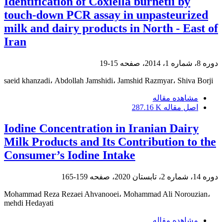
Identification of Coxiella burnetii by
touch-down PCR assay in unpasteurized
milk and dairy products in North - East of
Iran
دوره 8، شماره 1، 2014، صفحه
15-19
saeid khanzadi، Abdollah Jamshidi، Jamshid Razmyar، Shiva Borji
مشاهده مقاله
اصل مقاله
287.16 K
Iodine Concentration in Iranian Dairy
Milk Products and Its Contribution to the
Consumer’s Iodine Intake
دوره 14، شماره 2، تابستان 2020، صفحه
159-165
Mohammad Reza Rezaei Ahvanooei، Mohammad Ali Norouzian،
mehdi Hedayati
مشاهده مقاله