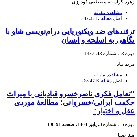
زهره کرامت، مصطفی گودرزی
مشاهده مقاله
اصل مقاله
342.32 K
ترفندهای ضد ویکتوریایی درام‌نویسی شاو با
نگاهی به اسلحه و انسان
دوره 13، شماره 43، 1387
مریم بیاد
مشاهده مقاله
اصل مقاله
268.47 K
"تعامل فکری ناصرخسرو قبادیانی با میراث
حکمت ایرانی/خسروانی؛ مطالعۀ موردی
عقل و اختیار"
دوره 15، شماره 3، پاییز 1404، صفحه
91-108
مینا صفا