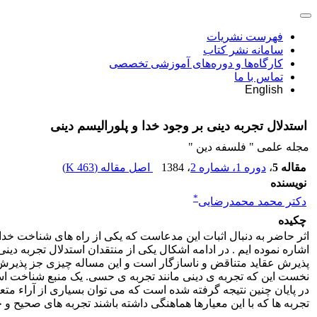
فهرست نشریات
سامانه نشر کتاب
کارگاه‌ها و دوره‌های آموزشی تخصصی
تماس با ما
English
استدلال تجربه دینی بر وجود خدا و پلورالیسم دینی
مجله علمی " فلسفه دین "
مقاله 5
،
دوره 1، شماره 2
، 1384
اصل مقاله (
463 K
)
نویسنده
*
دکتر محمد محمدرضایی
چکیده
اثر حاضر به دنبال اثبات این مدعاست که یکی از راه های شناخت خد
اشاره نموده ایم . در ادامه اشکال یکی از منتقدان استدلال تجربه
پذیرش عقاید متناقض و ناسازگار است و این مساله چیزی جز پذیرش ک
نخست این که تجربه ی دینی مانند تجربه ی حسی. یک منبع شناخت است 
در پایان چنین نتیجه گرفته شده است که می توان بسیاری از آراء متع
تجربه ها که با این معیارها هماهنگی داشته باشند تجربه های صحیح و ح