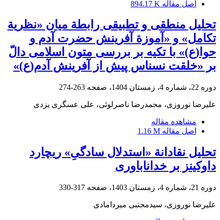
اصل مقاله
894.17 K
تحلیل منطقی و تطبیقی رابطة میان «نظریة
تکامل» و «آموزة آفرینش حضرت آدم و
حوا(ع)» با تکیه بر بررسی متون اسلامی دالّ
بر «خلقت نسناس پیش‌ از آفرینش آدم(ع)»
دوره 22، شماره 4، زمستان 1404، صفحه
263-274
علیرضا نوروزی، محمدرضا ناصرلوئی، علی عسگری یزدی
مشاهده مقاله
اصل مقاله
1.16 M
تحلیل نقادانة «استدلال سادگیِ» ریچارد
داوکینز بر خداناباوری
دوره 21، شماره 4، زمستان 1403، صفحه
317-330
علیرضا نوروزی، سیدمجتبی میردامادی