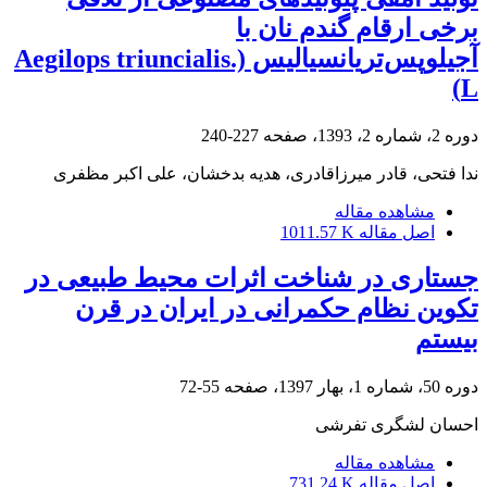
برخی ارقام گندم‌ نان با
آجیلوپس‌تریانسیالیس (.Aegilops triuncialis
L)
دوره 2، شماره 2، 1393، صفحه
227-240
ندا فتحی، قادر میرزاقادری، هدیه بدخشان، علی اکبر مظفری
مشاهده مقاله
اصل مقاله
1011.57 K
جستاری در شناخت اثرات محیط طبیعی در
تکوین نظام حکمرانی در ایران در قرن
بیستم
دوره 50، شماره 1، بهار 1397، صفحه
55-72
احسان لشگری تفرشی
مشاهده مقاله
اصل مقاله
731.24 K