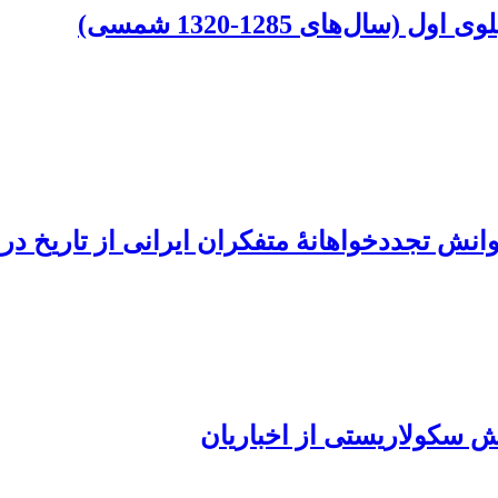
ل‌های 1285-1320 شمسی)
وانش تجددخواهانۀ متفکران ایرانی از تاریخ 
ش سکولاریستی از اخباریان