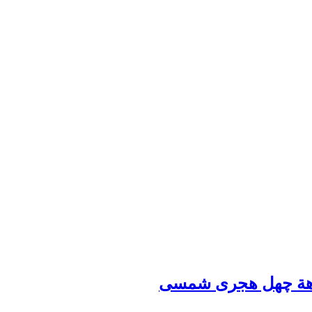
 دهة چهل هجری شمسی