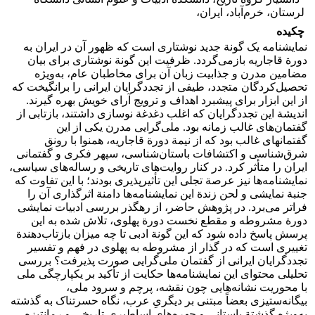
لرستان، خرم‌آباد، ایران،
چکیده
نمایشنامه یک گونة‌ جدید نوشتاری است که ظهور آن در ایران به
دورة قاجاریه بازمی‌گردد. ظرفیت این گونة نوشتاری برای بیان
مضامین مدرن و جذابیت زبان آن برای مخاطبان عام، به‌ویژه
تحصیل‌کردگان متجدد، طیفی از تجددگرایان ایرانی را برانگیخت که
از این ابزار برای پیشبرد اهداف و ترویج آرای خویش بهره گیرند.
اندیشة این تجددگرایان که اغلب دغدغة نوسازی داشتند، بازتابی از
گفتمان‌های غالب زمانه بود. ملی‌گرایی مدرن یکی از این
گفتمان‎های غالب بود که از نیمة دورة قاجاریه، همنوا با رونق
شرق‌شناسی و اکتشافات باستان‌شناسی، سپهر فکری و گفتمانی
ایران را متأثر کرد. در کنار روایت‌های تاریخی و رساله‌های سیاسی،
نمایشنامه‌ها نیز عرصة تجلی این تأثیرپذیری بودند؛ با این تفاوت که
جنبة نمایشی و لحن زندة این نمایشنامه‌ها دامنة اثرگذاری آن را
فراتر می‌برد. در پژوهش حاضر، از رهگذر بررسی ادبیات نمایشی
دورة مشروطه و مقطع نخست دورة پهلوی، تلاش شده به این
پرسش پاسخ داده شود که این گونة ادبی تا چه میزان بازتاب‌دهندة
تغییری است که در گذار از مشروطه به پهلوی در فهم و تفسیر
تجددگرایان ایرانی از گفتمان ملی‌گرایی صورت پذیرفت؟ بررسی
تحلیلی محتوای این نمایشنامه‌ها حکایت از تأکید بر یکپارچگی ملی
با محوریت نشانه‌هایی چون نقشه، پرچم و سرود ملی،
بیگانه‌ستیزی بعضاً مبتنی بر دیگریِ عرب، نگاه حسرتناک به گذشته
به‌ویژه گذشتة باستانی و چهره‌های اساطیری-تاریخی و رمانتیزه