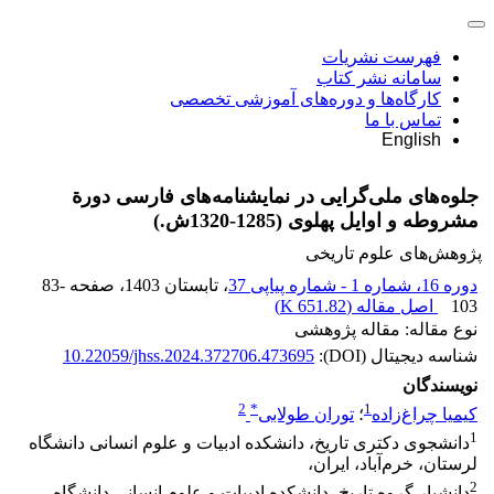
فهرست نشریات
سامانه نشر کتاب
کارگاه‌ها و دوره‌های آموزشی تخصصی
تماس با ما
English
جلوه‌های ملی‌گرایی در نمایشنامه‌های فارسی دورة
مشروطه و اوایل پهلوی (1285-1320ش.)
پژوهش‌های علوم تاریخی
دوره 16، شماره 1 - شماره پیاپی 37
، تابستان 1403
، صفحه
83-
103
اصل مقاله (
651.82 K
)
نوع مقاله: مقاله پژوهشی
شناسه دیجیتال (DOI):
10.22059/jhss.2024.372706.473695
نویسندگان
2
*
1
کیمیا چراغ‌زاده
؛
توران طولابی
1
دانشجوی دکتری تاریخ، دانشکده ادبیات و علوم انسانی دانشگاه
لرستان، خرم‌آباد، ایران،
2
دانشیار گروه تاریخ، دانشکده ادبیات و علوم انسانی دانشگاه