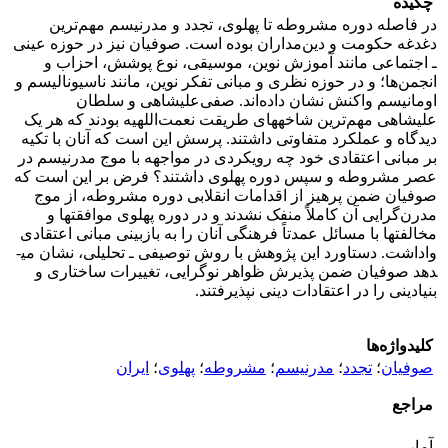
چکیده
در فاصله دوره مشروطه تا پهلوی، تجدد و مدرنیسم مهم‌ترین
دغدغه حکومت و دین‌مداران بوده است. صوفیان نیز در حوزه­ عینی
ـ اجتماعی مانند آموزش نوین، موسیقی، نوع پوشش، احزاب و
انجمن‌ها؛ و در حوزه نظری و مبانی تفکر نوین، مانند ناسیونالیسم و
اومانیسم واکنش نشان داده‌اند. صفی‌علیشاهی و سلطان
علیشاهی مهم‌ترین شاخه­های طریقت نعمت‌اللهیه بودند که هر یک
دیدگاه و عملکرد متفاوتی داشتند. پرسش این است که آنان با تکیه
بر مبانی اعتقادی خود چه رویکردی در مواجهه با موج مدرنیسم در
عصر مشروطه‌ و سپس دوره پهلوی داشتند؟ فرض بر این است که
صوفیان ضمن پرهیز از اقدامات انقلابی دوره مشروطه، از موج
مدرن‌گرایی آن کاملاً منفک نشدند و در دوره پهلوی موافقتها و
مخالفتها با مسائل عمدتاً فرهنگی آنان را به بازبینی مبانی اعتقادی
واداشت. دستاورد این پژوهش با روش توصیفی ـ تحلیلی، نشان می­
دهد صوفیان ضمن پذیرش ظواهر نوگرایی، تغییرات ساختاری و
بنیادینی را در اعتقادات دینی نپذیرفتند.
کلیدواژه‌ها
صوفیان
؛
تجدد
؛
مدرنیسم
؛
مشروطه
؛
پهلوی
؛
ایران
مراجع
آمار