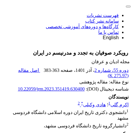
فهرست نشریات
سامانه نشر کتاب
کارگاه‌ها و دوره‌های آموزشی تخصصی
تماس با ما
English
رویکرد صوفیان به تجدد و مدرنیسم در ایران
مجله ادیان و عرفان
دوره 55، شماره 2
، آذر 1401
، صفحه
383-363
اصل مقاله
)
275.97 K
(
نوع مقاله: مقاله پژوهشی
شناسه دیجیتال (DOI):
10.22059/jrm.2023.351419.630400
نویسندگان
2
*
1
اکرم گلی
؛
هادی وکیلی
1
دانشجوی دکتری تاریخ ایران دوره اسلامی دانشگاه فردوسی
مشهد
2
دانشیارگروه تاریخ دانشگاه فردوسی مشهد،