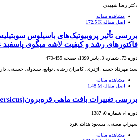
دکتر رضا شهیدی
مشاهده مقاله
اصل مقاله
172.5 K
فاکتورهای رشد و کیفیت لاشه میگوی پاسفید غربی (aeus vannamei
دوره 73، شماره 3، پاییز 1399، صفحه
455-470
سید مهرداد حسنی اژدری، کامران رضایی توابع، سیدولی حسینی، دارا 
مشاهده مقاله
اصل مقاله
1.48 M
بررسی تغییرات بافت ماهی قره‌برون(Acipenser persicus)
دوره 4، شماره 0، 1387
سهراب معینی، مسعود هدایتی‌فرد
مشاهده مقاله