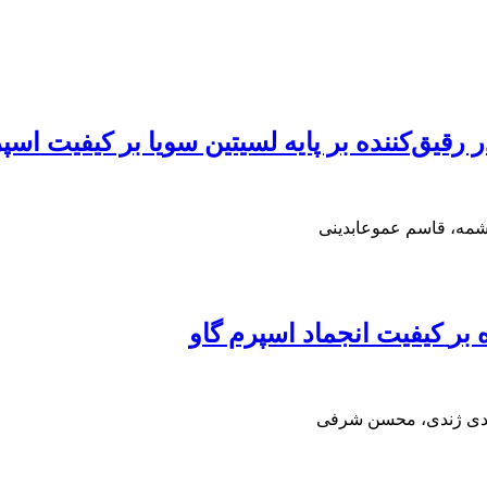
یق‌کننده بر پایه لسیتین سویا بر کیفیت اسپر
شمه، قاسم عموعابدینی
م گاو
مهدی ژندی، محسن شرفی