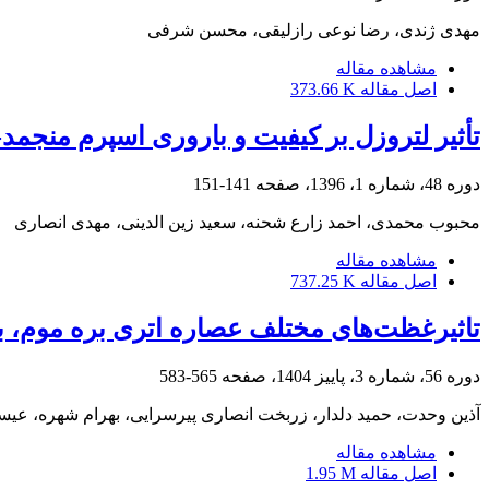
مهدی ژندی، رضا نوعی رازلیقی، محسن شرفی
مشاهده مقاله
اصل مقاله
373.66 K
تأثیر لتروزل بر کیفیت و باروری اسپرم‌ منج
دوره 48، شماره 1، 1396، صفحه
141-151
محبوب محمدی، احمد زارع شحنه، سعید زین الدینی، مهدی انصاری
مشاهده مقاله
اصل مقاله
737.25 K
تاثیرغظت‌های مختلف عصاره اتری بره موم، ب
دوره 56، شماره 3، پاییز 1404، صفحه
565-583
آذین وحدت، حمید دلدار، زربخت انصاری پیرسرایی، بهرام شهره، عیس
مشاهده مقاله
اصل مقاله
1.95 M