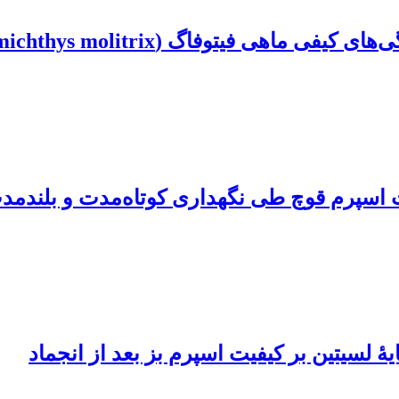
توفاگ (Hypophthalmichthys molitrix)
ت اسپرم قوچ طی نگهداری کوتاه‌مدت و بلندمد
یۀ لسیتین بر کیفیت اسپرم بز بعد از انجماد