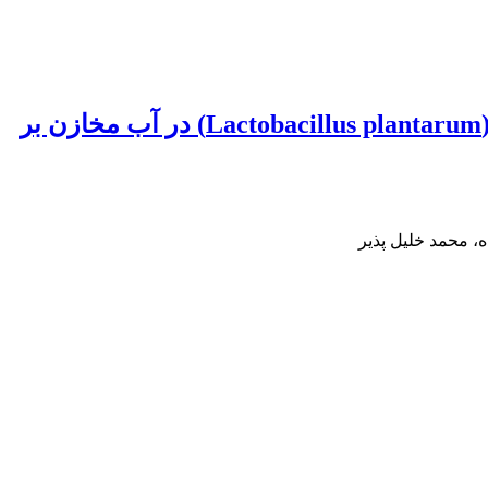
بررسی تأثیر پروبیوتیک‌های باسیلوس سوبتیلیس (Bacillus subtilis) و لاکتوباسیلوس پلانتروم (Lactobacillus plantarum) در آب مخازن بر
، محمد خلیل پذیر