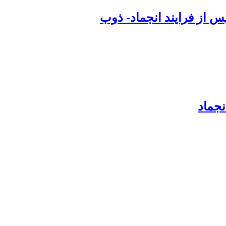
س از فرایند انجماد- ذوب
نجماد