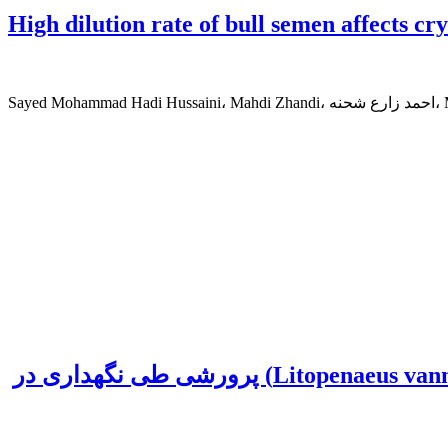
High dilution rate of bull semen affects 
Mohsen S
اثر انجماد در تغییرات ترکیب اسیدهای آمینه و برخی شاخص های کیفی میگوی وانامی (Litopenaeus vannamei) پرورشی طی نگهداری در