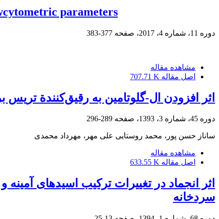
owcytometric parameters
دوره 11، شماره 4، 2017، صفحه
377-383
مشاهده مقاله
اصل مقاله
707.71 K
اثر افزودن ال-گلوتامین به رقیق‌کنندة تریس
دوره 45، شماره 3، 1393، صفحه
289-296
ساناز حسن پور، محمد روستایی علی مهر، مهرداد محمدی
مشاهده مقاله
اصل مقاله
633.55 K
سردخانه
دوره 68، شماره 1، 1394، صفحه
13-25