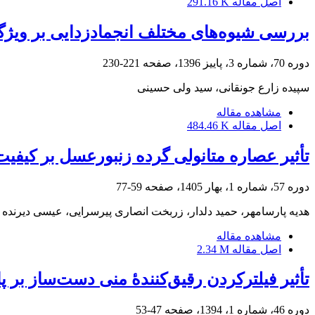
اصل مقاله
291.16 K
بررسی شیوه‌های مختلف انجمادزدایی بر ویژگی‌های کیفی ماهی فی
دوره 70، شماره 3، پاییز 1396، صفحه
221-230
سپیده زارع جونقانی، سید ولی حسینی
مشاهده مقاله
اصل مقاله
484.46 K
تأثیر عصاره متانولی گرده زنبورعسل بر کیفی
دوره 57، شماره 1، بهار 1405، صفحه
59-77
هدیه پارسامهر، حمید دلدار، زربخت انصاری پیرسرایی، عیسی دیرنده
مشاهده مقاله
اصل مقاله
2.34 M
تأثیر فیلترکردن رقیق‌کنندۀ منی دست‌ساز بر پا
دوره 46، شماره 1، 1394، صفحه
47-53