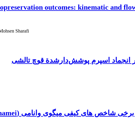
cryopreservation outcomes: kinematic and fl
Sayed Mohammad Hadi Hussaini، Mahdi Zhandi، احمد زارع شحنه، harafi
 بر انجماد اسپرم پوشش‌دارشدة قوچ تالشی