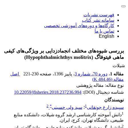
فهرست نشریات
سامانه نشر کتاب
کارگاه‌ها و دوره‌های آموزشی تخصصی
تماس با ما
English
بررسی شیوه‌های مختلف انجمادزدایی بر ویژگی‌های کیفی
ماهی فیتوفاگ (Hypophthalmichthys molitrix)
شیلات
مقاله 1
،
دوره 70، شماره 3
، پاییز 1396
، صفحه
221-230
اصل
مقاله (
484.46 K
)
نوع مقاله: مقاله پژوهشی
شناسه دیجیتال (DOI):
10.22059/jfisheries.2018.237236.994
نویسندگان
2
*
1
سپیده زارع جونقانی
؛
سید ولی حسینی
1
دانش آموخته کارشناسی ارشد گروه شیلات، دانشکده منابع
طبیعی، دانشگاه تهران، کرج، ایران.
2
دانشیار گروه شیلات، دانشکده منابع طبیعی، دانشگاه تهران،