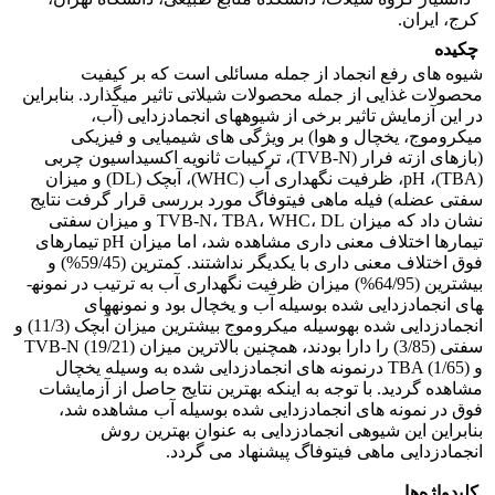
کرج، ایران.
چکیده
شیوه ­های رفع انجماد از جمله مسائلی است که بر کیفیت
محصولات غذایی از جمله محصولات شیلاتی تاثیر می­گذارد. بنابراین
در این آزمایش تاثیر برخی از شیوه­های انجمادزدایی (آب،
میکروموج، یخچال و هوا) بر ویژگی­ های شیمیایی و فیزیکی
(بازهای ازته فرار (TVB-N)، ترکیبات ثانویه اکسیداسیون چربی
(TBA)، pH، ظرفیت نگه­داری آب (WHC)، آب­چک (DL) و میزان
سفتی عضله) فیله ماهی فیتوفاگ مورد بررسی قرار گرفت نتایج
نشان داد که میزان TVB-N، TBA، WHC، DL و میزان سفتی
تیمارها اختلاف معنی­ داری مشاهده شد، اما میزان pH تیمارهای
فوق اختلاف معنی­ داری با یکدیگر نداشتند. کمترین (59/45%) و
بیشترین (64/95%) میزان ظرفیت­ نگه­داری آب به ترتیب در نمونه­
های انجمادزدایی شده بوسیله آب و یخچال بود و نمونه­های
انجمادزدایی شده به­وسیله میکروموج بیشترین میزان آب­چک (11/3) و
سفتی (3/85) را دارا بودند، همچنین بالاترین میزان TVB-N (19/21)
و TBA (1/65) درنمونه­ های انجمادزدایی شده به­ وسیله یخچال
مشاهده گردید. با توجه به اینکه بهترین نتایج حاصل از آزمایشات
فوق در نمونه­ های انجمادزدایی شده بوسیله آب مشاهده شد،
بنابراین این شیوه­ی انجمادزدایی به عنوان بهترین روش
انجمادزدایی ماهی فیتوفاگ پیشنهاد می­ گردد.
کلیدواژه‌ها