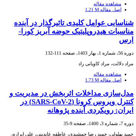
مشاهده مقاله
اصل مقاله
1.21 M
شناسایی عوامل کلیدی تاثیرگذار در آینده
مناسبات هیدروپلیتیک حوضه آبریز کورا-
ارس
دوره 56، شماره 1، بهار 1403، صفحه
111-132
مراد دلالت، مراد کاویانی راد
مشاهده مقاله
اصل مقاله
1.73 M
مدل‌‌سازی مداخلات اثربخش در مدیریت و
کنترل ویروس کرونا (SARS-CoV-2) در
ایران: رویکردی آینده پژوهانه
دوره 7، شماره 3، 1400، صفحه
9-35
حمید بهلولی، حمید رضا جمشیدی، عاطفه عابدینی، علی ابرازه،