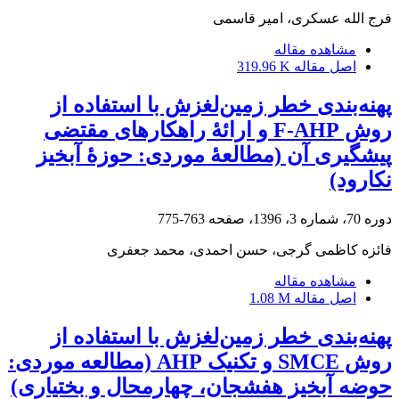
فرج الله عسکری، امیر قاسمی
مشاهده مقاله
اصل مقاله
319.96 K
پهنه‌بندی خطر زمین‌لغزش با استفاده از
روش F-AHP و ارائۀ راهکارهای مقتضی
پیشگیری آن (مطالعۀ موردی: حوزۀ آبخیز
نکارود)
دوره 70، شماره 3، 1396، صفحه
763-775
فائزه کاظمی گرجی، حسن احمدی، محمد جعفری
مشاهده مقاله
اصل مقاله
1.08 M
پهنه‌بندی خطر زمین‌لغزش با استفاده از
روش SMCE و تکنیک AHP (مطالعه موردی:
حوضه آبخیز هفشجان، چهارمحال و بختیاری)