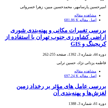
امیرحسین پارسامهر، محمدحسین مبین، زهرا خسروانی
مشاهده مقاله
اصل مقاله
681.86 K
بررسی تغییرات مکانی و پهنه‌بندی شوری
اراضی کشاورزی جنوب تهران با استفاده از
کریجینگ و GIS
دوره 44، شماره 3، 1392، صفحه
255-262
فاطمه یزدانی نژاد، حسین ترابی
مشاهده مقاله
اصل مقاله
697.24 K
بررسی عامل های مؤثر بر رخداد زمین
لغزش‌ها و پهنه‌بندی آن
دوره 61، شماره 3، 1388