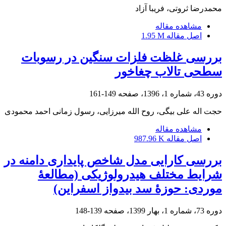
محمدرضا ثروتی، فریبا آزاد
مشاهده مقاله
اصل مقاله
1.95 M
بررسی غلظت فلزات سنگین در رسوبات
سطحی تالاب چغاخور
دوره 43، شماره 1، 1396، صفحه
149-161
حجت اله علی بیگی، روح الله میرزایی، رسول زمانی احمد محمودی
مشاهده مقاله
اصل مقاله
987.96 K
بررسی کارایی مدل شاخص پایداری دامنه در
شرایط مختلف هیدرولوژیکی (مطالعۀ
موردی: حوزۀ سد بیدواز اسفراین)
دوره 73، شماره 1، بهار 1399، صفحه
139-148