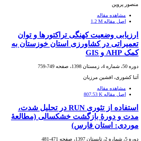
منصور پروین
مشاهده مقاله
اصل مقاله
1.2 M
ارزیابی وضعیت کهنگی تراکتورها و توان
تعمیراتی در کشاورزی استان خوزستان به
کمک AHP و GIS
دوره 50، شماره 4، زمستان 1398، صفحه
749-759
آتنا کشوری، افشین مرزبان
مشاهده مقاله
اصل مقاله
807.53 K
استفاده از تئوری RUN در تحلیل شدت،
مدت و دورۀ بازگشت خشکسالی (مطالعۀ
موردی: استان فارس)
دوره 5، شماره 2، تابستان 1397، صفحه
471-481