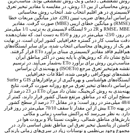
روش تشعشعی ـ دمایی و یک روش تشعشعی بودند. مناسب‌ترین
روش محاسباتی از بین 13 روش، در مقایسه با مقادیر تبخیر تعرق
لایسیمتری در هر اقلیم انتخاب شد. انتخاب روش محاسباتی
براساس آماره‌های ضریب تبیین (2R)، جذر میانگین مربعات خطا
(RMSE) و میانگین خطای اریبی (MBE) صورت گرفت. مقادیر
RMSE، MBE و 2R در 9 ایستگاه لایسیمتری به ترتیب 1/1 میلی‌متر
در روز، 23/0- میلی‌متر در روز و 85/0 به دست آمد، که نشان‌دهنده
دقت مناسب کار در گستره جغرافیایی کشور ایران است. در نهایت
هر یک از روش‌های محاسباتی انتخاب شده، برای سایر ایستگاه‌های
هم‌اقلیم فاقد مقادیر لایسیمتری مبنای برآورد ETo قرار گرفتند.
نتایج نشان داد که روش‌های با پایه پنمن در اکثر مناطق ایران
مناسب‌ترین روش برای برآورد ETo به‌شمار می‌آیند. در ترسیم
نقشه هم‌تبخیر تعرق مرجع (ISOETo) و پهنه‌بندی آن براساس
نقشه‌های توپوگرافی رقومی شده، اطلاعات جغرافیایی
ایستگاه‌های هواشناسی و بهره‌گیری از نرم‌افزارهای GIS و Surfer
براساس داده‌های تبخیر تعرق مرجع روزانه صورت گرفت. نتایج
پهنه‌بندی به روش کریجینگ، نشان داد میزان ETo در 23 درصد از
سطح ایران که در مناطق مرتفع شمال کشور قرار دارند، کمتر از
48/4 میلی‌متر در روز است؛ و در مقابل 77 درصد از سطح کشور
در پهنه ETo بیش از این مقدار تا سقف 70/10 میلی‌متر در روز قرار
دارد. به نظر می‌رسد که پراکنش مناسب زمانی و مکانی
بارش‌های مناطق شمالی، رطوبت نسبتاً بالا و برودت هوا در
کاستن از پتانسیل تبخیر تعرق این مناطق نقش اساسی دارد. در
مجموع وجود بی‌نظمی و نوسانات زیاد در سری‌های زمانی بارندگی