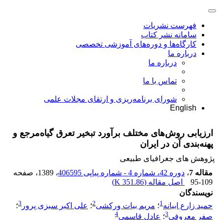
فهرست نشریات
سامانه نشر کتاب
کارگاه‌ها و دوره‌های آموزشی تخصصی
درباره ما
درباره ما
تماس با ما
شورای برنامه‌ریزی و ارتقای مجلات علمی
English
ارزیابی روش‌های مختلف برآورد تبخیر تعرق گیاه‌مرجع و
پهنه‌بندی آن در ایران
پژوهش های جغرافیای طبیعی
مقاله 7
،
دوره 42، شماره 4 - شماره پیاپی 406595
، 1389
، صفحه
95-109
اصل مقاله (
351.86 K
)
نویسندگان
3
2
1
حمید زارع ابیانه
؛
مریم بیات ورکشی
؛
علی اکبر سبزی پرور
؛
4
3
صفر معروفی
؛
عادل قاسمی