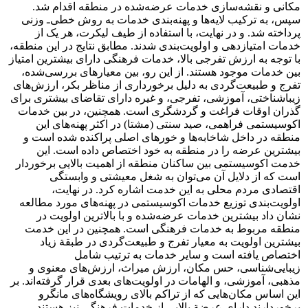
مکانی و نقشه‌سازی‏ خدمات عرضه‌شده در منطقه اقدام شد.
سپس، به ‏ترکیب لایه‌ها و پهنه‌بندی خدمات به روش خطی‌ـ وزنی
پرداخته شد. و در نهایت، با استفاده از طیف لیکرت، هر یک از
خدمات امتیازدهی و اولویت‌بندی شدند. مطابق نتایج در این منطقه،
با توجه به ارزش تفرجی ‏بالا، خدمات فرهنگی دارای ‏بیشترین امتیاز
بین ‏خدمات موجود هستند. از این رو، بین ‏معیارهای بررسی‌شده،
تفرج و طبیعت‌گردی به دلیل برخورداری ‏از مناظر بکر، ارزش‌های
‏زیباشناختی، آموزشی، تفرجی، و غیره دارای تقاضای بیشتری برای
گذران اوقات ‏‏فراغت و ‏گردشگری است. ‏همچنین، در بین خدمات
اکوسیستمی فراهمی، صید سنتی (مشتا) در اکثر ‏پهنه‌های این
منطقه در ‏داخل شاخابه‌ها و خورهای اصلی ‏پراکنده شده است و
بیشترین عرضه را در منطقه ‏به خود اختصاص ‏داده است. این
خدمت اکوسیستمی بین ساکنان منطقه از اهمیت بالایی برخوردار
است ‏که از دلایل آن ‏می‌توان به شغل معیشتی و وابستگی
اقتصادی مردم محلی به این خدمت اشاره کرد. در ‏نهایت،
اولویت‌بندی توزیع خدمات اکوسیستمی در پهنه‌‌‌های مورد مطالعه
نشان داد بیشترین ‏خدمات ‏عرضه‌شده و با بالاترین اولویت در
منطقه مربوط به خدمات فرهنگی است. همچنین ‏در این خدمت
‏بیشترین اولویت به معیار تفرج و طبیعت‌گردی در طبقة زیاد
اختصاص یافته است و ‏سایر خدمات به ترتیب ‏شامل
زیبایی‌شناسی، حس مکان، ارزش میراث، ارزش‌های معنوی و
مذهبی، ‏آموزشی، و الهامات در اولویت‌های ‏بعدی قرار گرفته‌اند. بر
این اساس مکان‌هایی که از ‏تراکم بالای رویشگاه‌های مانگرو
برخوردارند دارای ‏عرضة بالایی از خدمات فرهنگی نیز هستند.‏