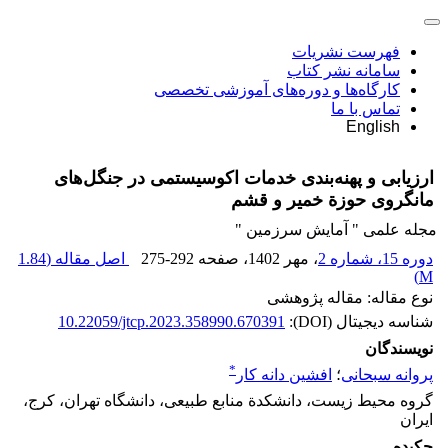
فهرست نشریات
سامانه نشر کتاب
کارگاه‌ها و دوره‌های آموزشی تخصصی
تماس با ما
English
ارزیابی و پهنه‌بندی خدمات اکوسیستمی در جنگل‌های
مانگروی حوزة خمیر و قشم
مجله علمی " آمایش سرزمین "
دوره 15، شماره 2
، مهر 1402
، صفحه
275-292
اصل مقاله (
1.84
)
M
نوع مقاله: مقاله پژوهشی
شناسه دیجیتال (DOI):
10.22059/jtcp.2023.358990.670391
نویسندگان
*
پروانه سبحانی
؛
افشین دانه کار
گروه محیط زیست، دانشکدة منابع طبیعی، دانشگاه تهران، کرج،
ایران
چکیده