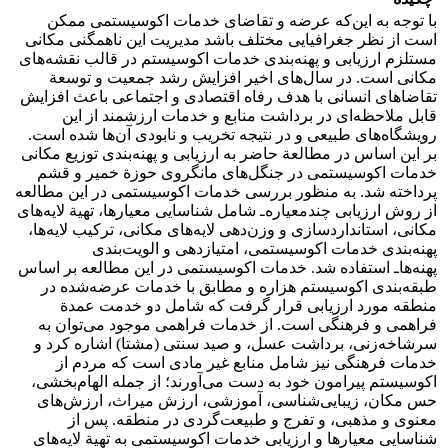
با توجه به این‌که عرضه و تقاضای خدمات اکوسیستمی ممکن
است از نظر جغرافیایی مختلف ‏باشد مدیریت این ناهمگنی مکانی
مستلزم ارزیابی و پهنه‌بندی خدمات اکوسیستم در ‏قالب نقشه‌های
مکانی است. در سال‌های اخیر افزایش رشد جمعیت و توسعة
تقاضاهای انسانی با هدف رفاه ‏اقتصادی و اجتماعی باعث افزایش
قابل ملاحظه‌ای در برداشت منابع و خدمات ارزشمند از این
‏رویشگاه‌های طبیعی و در نتیجه تخریب و نابودی آن‌ها شده است.‏
بر این اساس در مطالعة حاضر به ارزیابی و پهنه‌بندی توزیع مکانی
خدمات اکوسیستمی در جنگل‌های مانگروی حوزة خمیر و قشم
پرداخته شد. به منظور بررسی خدمات اکوسیستمی در این مطالعه
از روش ارزیابی چندمعیاره‌ـ شامل ‏شناسایی معیارها، تهیة لایه‌های
‏مکانی، استانداردسازی و ‏وزن‌دهی ‏لایه‌های مکانی، ترکیب لایه‌ها،
پهنه‌بندی خدمات اکوسیستمی، امتیازدهی و ‏الویت‌بندی
پهنه‌هاـ استفاده شد. خدمات ‏اکوسیستمی در این مطالعه بر اساس
طبقه‌بندی اکوسیستم هزاره و مطابق با خدمات عرضه‌شده در
منطقه مورد ارزیابی قرار گرفت که شامل دو خدمت عمدة
فراهمی و فرهنگی است. از خدمات فراهمی موجود می‌توان به
سرشاخه‌زنی، برداشت عسل، ‏و صید سنتی ‏‏(مشتا) ‏اشاره کرد و
خدمات ‏فرهنگی نیز شامل منابع غیر مادی است که مردم از
اکوسیستم پیرامون خود به دست می‌آورند؛ ‏از جمله ‏الهام‌بخشی،
حس مکان، زیبایی‌شناسی، آموزشی، ارزش میراث، ارزش‌های
معنوی و مذهبی، و تفرج و ‏طبیعت‌گردی در منطقه.‏ پس از
شناسایی معیارها و ارزیابی خدمات اکوسیستمی به تهیة لایه‌های