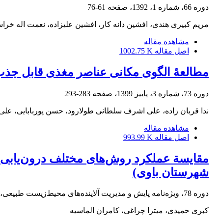
دوره 66، شماره 1، 1392، صفحه
61-76
مریم کبیری هندی، افشین دانه کار، افشین علیزاده، نعمت اله خرا
مشاهده مقاله
اصل مقاله
1002.75 K
مطالعۀ الگوی مکانی عناصر مغذی قابل جذب در صنوبرکاری‌ها (Populus deltoides) با 
دوره 73، شماره 3، پاییز 1399، صفحه
283-293
ندا قربان زاده، علی اشرف سلطانی طولارود، حسن پوربابایی، عل
مشاهده مقاله
اصل مقاله
993.99 K
مقایسة عملکرد روش‌های مختلف درون‌یابی در
شهرستان باوی)
دوره 78، ویژه‌نامه پایش و مدیریت آلاینده‌های محیط‌زیست طبیعی، تابستان 1404، صفحه
کبری حمیدی، میترا چراغی، کامران الماسیه