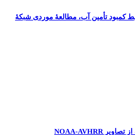
یط کمبود تأمین آب، مطالعۀ موردی شبکۀ
ر NOAA-AVHRR