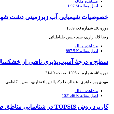
مشاهده مقاله
اصل مقاله
1.97 M
خصوصیات شیمیایی آب زیرزمینی دشت شهر
دوره 36، شماره 53، 1389
رضا لاله زاری، سید حسن طباطبائی
مشاهده مقاله
اصل مقاله
887.5 K
سطح و درجۀ آسیب‌پذیری ناشی از خشکسالی 
دوره 48، شماره 1، 1395، صفحه
19-31
مهدی پورطاهری، عبدالرضا رکن‌الدین افتخاری، نسرین کاظمی
مشاهده مقاله
اصل مقاله
1021.46 K
کاربرد روش TOPSIS در شناسایی مناطق طبیعی حفاظتی با ارزش معنوی در شهرستان نیشابور