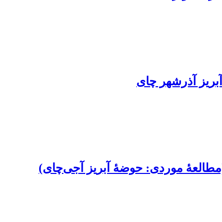
مطالعۀ موردی: حوضۀ آبریز آجی‌چای)