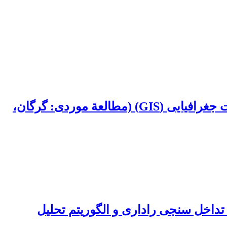
پهنه بندی کاربری توسعة شهری با استفاده از منطق فازی (fuzzy) در محیط سامانة اطلاعات جغرافیایی (GIS) (مطالعة موردی: گرگان،
داخل سنجی راداری و الگوریتم تحلیل