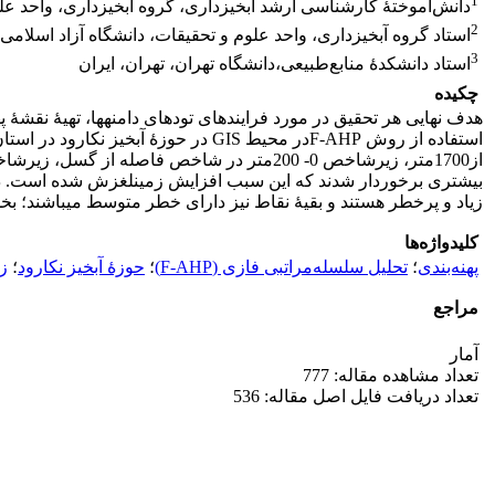
1
دانش‌آموختۀ کارشناسی ارشد آبخیزداری، گروه آبخیزداری، واحد علوم
2
استاد گروه آبخیزداری، واحد علوم و تحقیقات، دانشگاه آزاد اسلامی، 
3
استاد دانشکدۀ منابع‌طبیعی،دانشگاه تهران، تهران، ایران
چکیده
هدف نهایی هر تحقیق در مورد فرایندهای توده­ای دامنه­ها، تهیۀ نقشۀ
بیشتری برخوردار شدند که این سبب افزایش زمین­لغزش شده است. 
زیاد و پرخطر هستند و بقیۀ نقاط نیز دارای خطر متوسط می­باشند؛ ب
کلیدواژه‌ها
پهنه‌بندی
؛
تحلیل سلسله‌مراتبی فازی (F-AHP)
؛
حوزۀ آبخیز نکارود
؛
ز
مراجع
آمار
تعداد مشاهده مقاله: 777
تعداد دریافت فایل اصل مقاله: 536