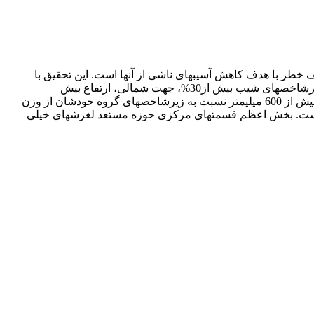
ف خطر با هدف کاهش آسیب­های ناشی از آنها است. این تحقیق با
استفاده از روش F-AHPدر محیط GIS در حوزۀ آبخیز نکارود در استان مازندران انجام گرفته است. بعد از مقایسۀ زوجی مشخص شد که زیرشاخص­های شیب بیش از30%، جهت شمالی، ارتفاع بیش
از1700متر، زیرشاخص 0- 200متر در شاخص فاصله از گسل، زیرشاخص 0-50 متر در شاخص فاصله از رودخانه، کاربری مسکونی و بارش بیش از 600 میلی­متر نسبت به زیرشاخص­های گروه خودشان از وزن
 است. بخش اعظم قسمت­های مرکزی حوزه مستعد لغزش­های خیلی