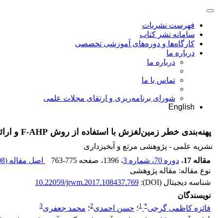
فهرست نشریات
سامانه نشر کتاب
کارگاه‌ها و دوره‌های آموزشی تخصصی
درباره ما
درباره ما
تماس با ما
شورای برنامه‌ریزی و ارتقای مجلات علمی
English
پهنه‌بندی خطر زمین‌لغزش با استفاده از روش F-AHP و ارائۀ راهکارهای مقتضی پیشگیری آن (مطالعۀ موردی: حوزۀ آبخیز نکارود)
نشریه علمی - پژوهشی مرتع و آبخیزداری
مقاله 17
،
دوره 70، شماره 3
، 1396
، صفحه
763-775
اصل مقاله (
8 M
نوع مقاله: مقاله پژوهشی
شناسه دیجیتال (DOI):
10.22059/jrwm.2017.108437.769
نویسندگان
3
2
1
*
فائزه کاظمی گرجی
؛
حسن احمدی
؛
محمد جعفری