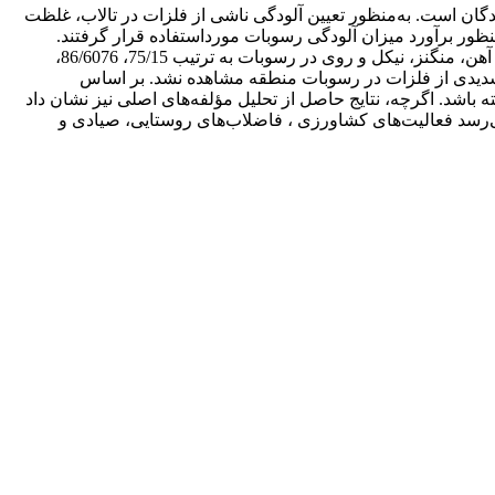
گان است. به‌منظور تعیین آلودگی ناشی از فلزات در تالاب، غلظت
نباشتگی به‌منظور برآورد میزان آلودگی رسوبات مورداستفاده قرار گرفتند.
همچنین روش وزن‌دهی معکوس فاصله برای تهیه نقشه پهنه‌بندی فلزات در رسوبات استفاده گردید. نتایج نشان داد که غلظت متوسط مس، آهن، منگنز، نیکل و روی در رسوبات به ترتیب 75/15، 86/6076،
ابل‌توجه و شدیدی از فلزات در رسوبات منطقه مشاهده نشد. بر اساس
شد. اگرچه، نتایج حاصل از تحلیل مؤلفه‌های اصلی نیز نشان داد
می‌رسد فعالیت‌های کشاورزی ، فاضلاب‌های روستایی، صیادی و