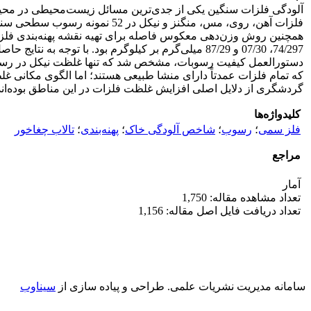
آلودگی فلزات سنگین یکی از جدی‌ترین مسائل زیست‌محیطی در محیط‌ه
فلزات آهن، روی، مس، منگنز و 
74/297، 07/30 و 87/29 میلی‌گرم بر کیلوگرم بود. با
دستورالعمل کیفیت رسوبات، مشخص شد که تنها غلظت نیکل در رسوبات 
که تمام فلزات عمدتاً دارای منشا طبیعی هستند؛ اما الگوی مکانی غ
گردشگری از دلایل اصلی افزایش غلظت فلزات در این مناطق بوده‌اند
کلیدواژه‌ها
فلز سمی
؛
رسوب
؛
شاخص‌ آلودگی خاک
؛
پهنه‌بندی
؛
تالاب چغاخور
مراجع
آمار
تعداد مشاهده مقاله: 1,750
تعداد دریافت فایل اصل مقاله: 1,156
سامانه مدیریت نشریات علمی.
طراحی و پیاده سازی از
سیناوب