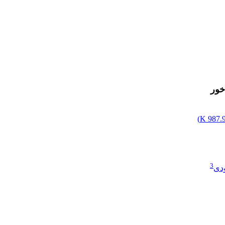
خور
)
987.96
3
دی