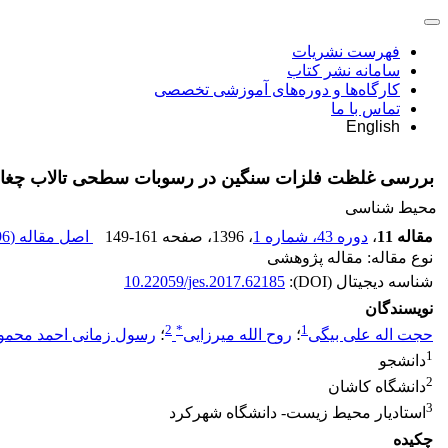
فهرست نشریات
سامانه نشر کتاب
کارگاه‌ها و دوره‌های آموزشی تخصصی
تماس با ما
English
بررسی غلظت فلزات سنگین در رسوبات سطحی تالاب چغا
محیط شناسی
مقاله 11
،
دوره 43، شماره 1
، 1396
، صفحه
149-161
اصل مقاله (
 K
نوع مقاله: مقاله پژوهشی
شناسه دیجیتال (DOI):
10.22059/jes.2017.62185
نویسندگان
2
*
1
حجت اله علی بیگی
؛
روح الله میرزایی
؛
رسول زمانی احمد محمو
1
دانشجو
2
دانشگاه کاشان
3
استادیار محیط زیست- دانشگاه شهرکرد
چکیده