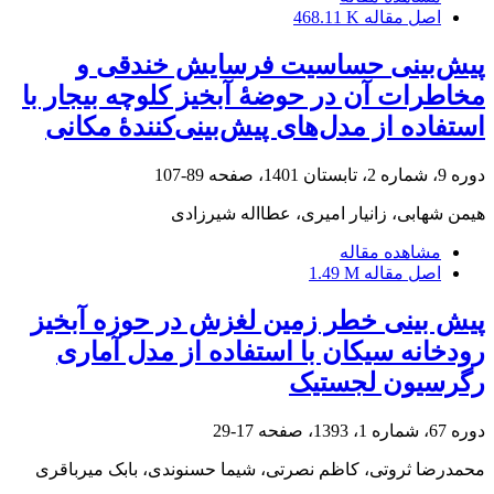
اصل مقاله
468.11 K
پیش‌بینی حساسیت فرسایش خندقی و
مخاطرات آن در حوضۀ آبخیز کلوچه بیجار با
استفاده از مدل‌های پیش‌بینی‌کنندۀ مکانی
دوره 9، شماره 2، تابستان 1401، صفحه
89-107
هیمن شهابی، زانیار امیری، عطااله شیرزادی
مشاهده مقاله
اصل مقاله
1.49 M
پیش ‏بینی خطر زمین ‏لغزش در حوزه آبخیز
رودخانه سیکان با استفاده از مدل آماری
رگرسیون لجستیک
دوره 67، شماره 1، 1393، صفحه
17-29
محمدرضا ثروتی، کاظم نصرتی، شیما حسنوندی، بابک میرباقری