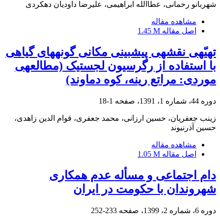
شهربانو رحمانی، عطاالله ابراهیمی، علیرضا داودیان دهکردی
مشاهده مقاله
اصل مقاله
1.45 M
تهیّه‎ی نقشه‎ی پیش‏بینی مکانی گونه‏های گیاهی
با استفاده از رگرسیون لجستیک (مطالعه‎ی
موردی: مراتع رینه، کوه دماوند)
دوره 44، شماره 1، 1391، صفحه
1-18
زینب جعفریان، حسین ارزانی، محمد جعفری، قوام الدین زاهدی،
حسین آذرنیوند
مشاهده مقاله
اصل مقاله
1.05 M
دام اجتماعی و مسأله عدم همکاری
شهروندان با حکومت در ایران
دوره 6، شماره 2، 1399، صفحه
233-252