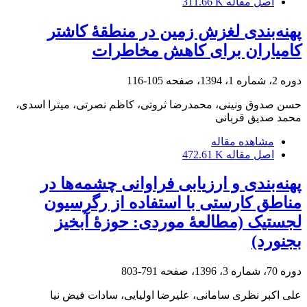
اصل مقاله
311.66 K
پهنه‌بندی لغزش زمین در منطقۀ کاشتر
کامیاران برای کاهش مخاطرات
دوره 2، شماره 1، 1394، صفحه
105-116
حسن صدوق ونینی، محمدرضا ثروتی، کاظم نصرتی، میترا اسدی،
محمد صدیق قربانی
مشاهده مقاله
اصل مقاله
472.61 K
پهنه‌بندی و ارزیابی فراوانی چشمه‌ها در
مناطق کارستی با استفاده از رگرسیون
لجستیک (مطالعۀ موردی: حوزۀ آبخیز
بجنورد)
دوره 70، شماره 3، 1396، صفحه
791-803
علی اکبر نظری سامانی، علیرضا اولیایی، سادات فیض نیا