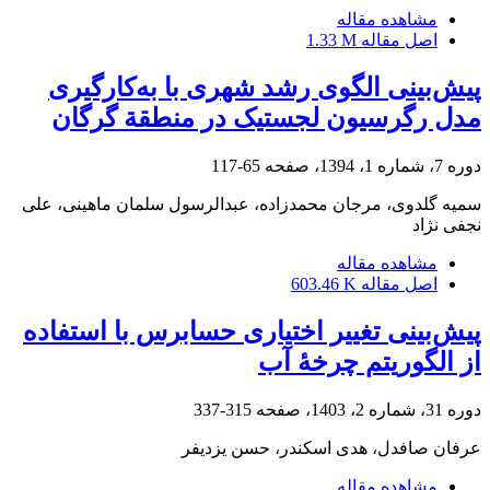
مشاهده مقاله
اصل مقاله
1.33 M
پیش‌بینی الگوی رشد شهری با به‌کارگیری
مدل رگرسیون لجستیک در منطقة گرگان
دوره 7، شماره 1، 1394، صفحه
65-117
سمیه گلدوی، مرجان محمدزاده، عبدالرسول سلمان ماهینی، علی
نجفی نژاد
مشاهده مقاله
اصل مقاله
603.46 K
پیش‌بینی تغییر اختیاری حسابرس با استفاده
از الگوریتم چرخۀ آب
دوره 31، شماره 2، 1403، صفحه
315-337
عرفان صافدل، هدی اسکندر، حسن یزدیفر
مشاهده مقاله